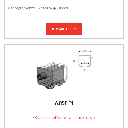
Alsó fogadókonzol C75 úszókapu sínhez
KOSÁRBA TESZ
6.858 Ft
ER75 pihentetőkerék gumis ütközővel