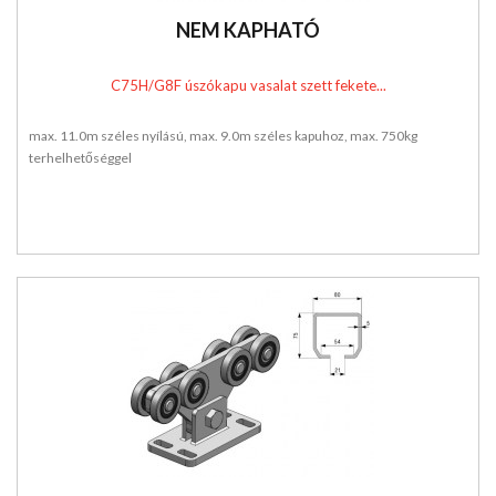
NEM KAPHATÓ
C75H/G8F úszókapu vasalat szett fekete...
max. 11.0m széles nyílású, max. 9.0m széles kapuhoz, max. 750kg
terhelhetőséggel