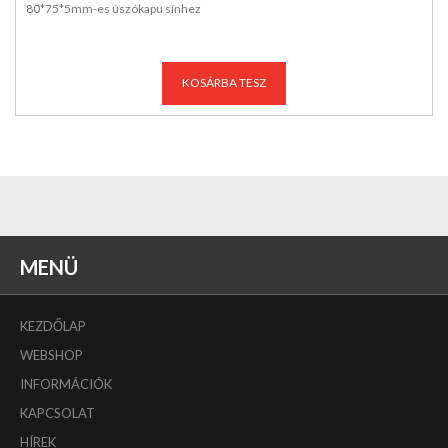
80*75*5mm-es úszókapu sínhez
KOSÁRBA TESZ
MENÜ
KEZDŐLAP
WEBSHOP
INFORMÁCIÓK
KAPCSOLAT
HÍREK