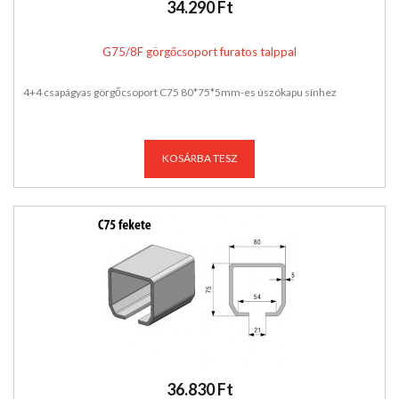
34.290 Ft
G75/8F görgőcsoport furatos talppal
4+4 csapágyas görgőcsoport C75 80*75*5mm-es úszókapu sínhez
KOSÁRBA TESZ
36.830 Ft