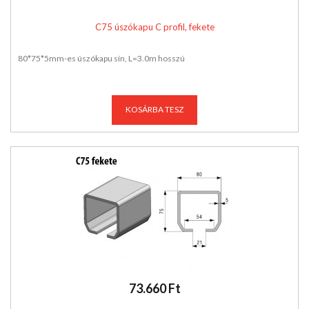
C75 úszókapu C profil, fekete
80*75*5mm-es úszókapu sín, L=3.0m hosszú
KOSÁRBA TESZ
73.660 Ft