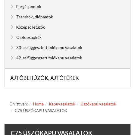
Forgáspontok
Zsanérok, diópántok
Középső letűzők
Oszlopsapkák
33-as függesztett tolókapu vasalatok
42-es függesztett tolókapu vasalatok
AJTÓBEHÚZÓK, AJTÓFÉKEK
Ön itt van:
Home
Kapuvasalatok
Úszókapu vasalatok
C75 ÚSZÓKAPU VASALATOK
C75 ÚSZÓKAPU VASALATOK