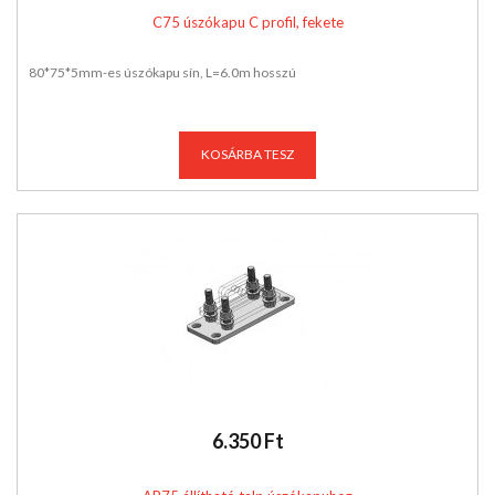
C75 úszókapu C profil, fekete
80*75*5mm-es úszókapu sín, L=6.0m hosszú
KOSÁRBA TESZ
6.350 Ft