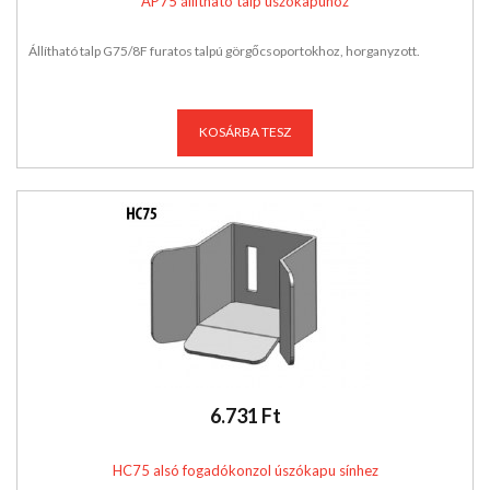
AP75 állítható talp úszókapuhoz
Állítható talp G75/8F furatos talpú görgőcsoportokhoz, horganyzott.
KOSÁRBA TESZ
6.731 Ft
HC75 alsó fogadókonzol úszókapu sínhez