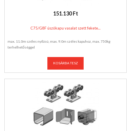
151.130 Ft
C75/G8F úszókapu vasalat szett fekete...
max. 11.0m széles nyílású, max. 9.0m széles kapuhoz, max. 750kg
terhelhetőséggel
KOSÁRBA TESZ