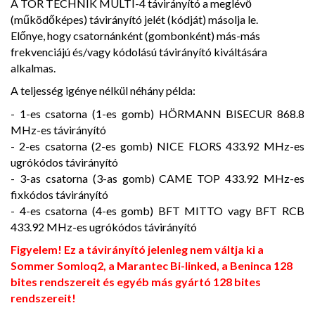
A TOR TECHNIK MULTI-4 távirányító a meglévő
(működőképes) távirányító jelét (kódját) másolja le.
Előnye, hogy csatornánként (gombonként) más-más
frekvenciájú és/vagy kódolású távirányító kiváltására
alkalmas.
A teljesség igénye nélkül néhány példa:
- 1-es csatorna (1-es gomb) HÖRMANN BISECUR 868.8
MHz-es távirányító
- 2-es csatorna (2-es gomb) NICE FLORS 433.92 MHz-es
ugrókódos távirányító
- 3-as csatorna (3-as gomb) CAME TOP 433.92 MHz-es
fixkódos távirányító
- 4-es csatorna (4-es gomb) BFT MITTO vagy BFT RCB
433.92 MHz-es ugrókódos távirányító
Figyelem! Ez a távirányító jelenleg nem váltja ki a
Sommer Somloq2, a Marantec Bi-linked, a Beninca 128
bites rendszereit és egyéb más gyártó 128 bites
rendszereit!