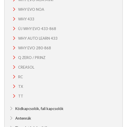
WHY EVO NOA
WHY 433
ÚJ WHY EVO 433-868
WHY AUTO LEARN 433
WHY EVO 280-868
Q ZERO / PRINZ
CREASOL
RC
TX
TT
Kódkapcsolók, fali kapcsolók
Antennák