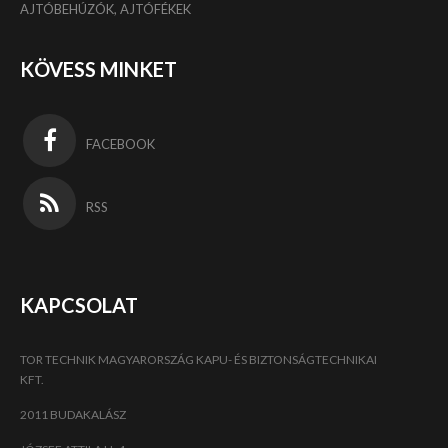
AJTÓBEHÚZÓK, AJTÓFÉKEK
KÖVESS MINKET
FACEBOOK
RSS
KAPCSOLAT
TOR TECHNIK MAGYARORSZÁG KAPU- ÉS BIZTONSÁGTECHNIKAI
KFT.
2011 BUDAKALÁSZ