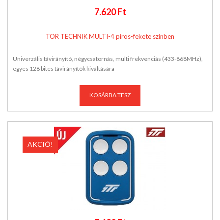
7.620 Ft
TOR TECHNIK MULTI-4 piros-fekete színben
Univerzális távirányító, négycsatornás, multi frekvenciás (433-868MHz),
egyes 128 bites távirányítók kiváltására
KOSÁRBA TESZ
AKCIÓ!