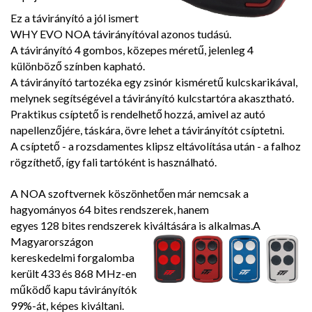
Ez a távirányító a jól ismert
WHY EVO NOA távirányítóval azonos tudású.
A távirányító 4 gombos,
közepes méretű, jelenleg 4
különböző színben kapható.
A távirányító tartozéka egy zsinór kisméretű kulcskarikával,
melynek segítségével a távirányító kulcstartóra akasztható.
Praktikus csíptető is rendelhető hozzá, amivel az autó
napellenzőjére, táskára, övre lehet a távirányítót csíptetni.
A csíptető - a rozsdamentes klipsz eltávolítása után - a falhoz
rögzíthető, így fali tartóként is használható.
A NOA szoftvernek köszönhetően már nemcsak a
hagyományos 64 bites rendszerek, hanem
egyes 128 bites rendszerek kiváltására is alkalmas.
A
Magyarországon
kereskedelmi forgalomba
került 433 és 868 MHz-en
működő kapu távirányítók
99%-át, képes kiváltani.