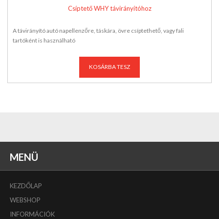
Csíptető WHY távirányítóhoz
A távirányító autó napellenzőre, táskára, övre csíptethető, vagy fali
tartóként is használható
KOSÁRBA TESZ
MENÜ
KEZDŐLAP
WEBSHOP
INFORMÁCIÓK