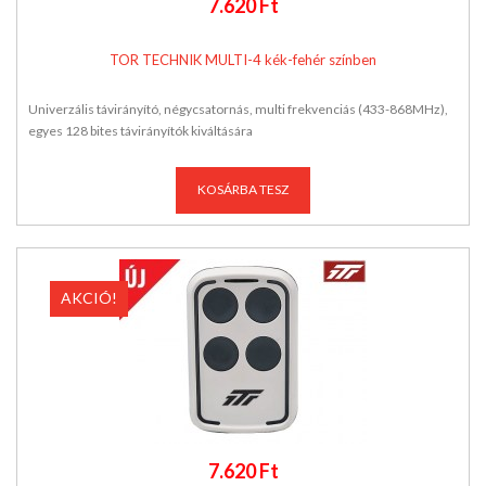
7.620 Ft
TOR TECHNIK MULTI-4 kék-fehér színben
Univerzális távirányító, négycsatornás, multi frekvenciás (433-868MHz),
egyes 128 bites távirányítók kiváltására
KOSÁRBA TESZ
AKCIÓ!
7.620 Ft