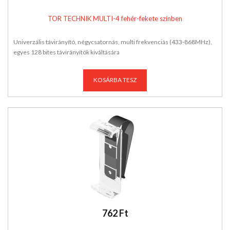
TOR TECHNIK MULTI-4 fehér-fekete színben
Univerzális távirányító, négycsatornás, multi frekvenciás (433-868MHz),
egyes 128 bites távirányítók kiváltására
KOSÁRBA TESZ
762 Ft