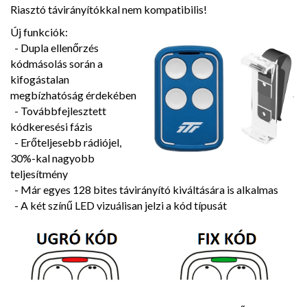
Riasztó távirányítókkal nem kompatibilis!
Új funkciók:
- Dupla ellenőrzés
kódmásolás során a
kifogástalan
megbízhatóság érdekében
- Továbbfejlesztett
kódkeresési fázis
- Erőteljesebb rádiójel,
30%-kal nagyobb
teljesítmény
- Már egyes 128 bites távirányító kiváltására is alkalmas
- A két színű LED vizuálisan jelzi a kód típusát