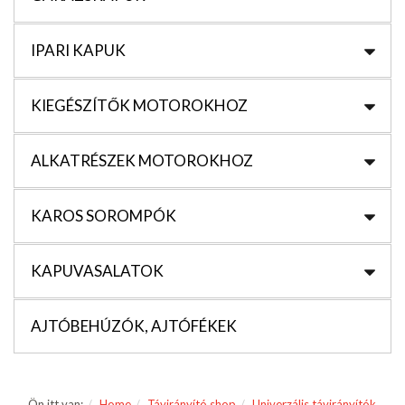
IPARI KAPUK
KIEGÉSZÍTŐK MOTOROKHOZ
ALKATRÉSZEK MOTOROKHOZ
KAROS SOROMPÓK
KAPUVASALATOK
AJTÓBEHÚZÓK, AJTÓFÉKEK
Ön itt van:
Home
Távirányító shop
Univerzális távirányítók