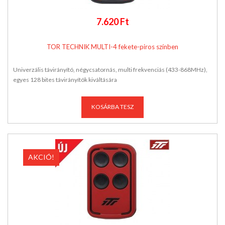
7.620 Ft
TOR TECHNIK MULTI-4 fekete-piros színben
Univerzális távirányító, négycsatornás, multi frekvenciás (433-868MHz),
egyes 128 bites távirányítók kiváltására
KOSÁRBA TESZ
AKCIÓ!