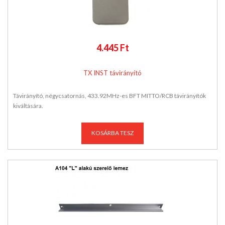
4.445 Ft
TX INST távirányító
Távirányító, négycsatornás, 433.92MHz-es BFT MITTO/RCB távirányítók
kiváltására.
KOSÁRBA TESZ