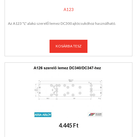
A123
Az A123 "L" alakú szerelő lemez DC300 ajtócsukóhoz használható.
KOSÁRBA TESZ
4.445 Ft