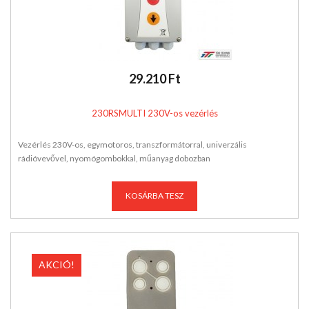
29.210 Ft
230RSMULTI 230V-os vezérlés
Vezérlés 230V-os, egymotoros, transzformátorral, univerzális
rádióvevővel, nyomógombokkal, műanyag dobozban
KOSÁRBA TESZ
AKCIÓ!