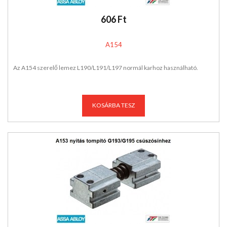
606 Ft
A154
Az A154 szerelő lemez L190/L191/L197 normál karhoz használható.
KOSÁRBA TESZ