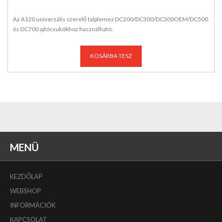
Az A120 univerzális szerelő talplemez DC200/DC300/DC300OEM/DC500
és DC700 ajtócsukókhoz használható.
KOSÁRBA TESZ
MENÜ
KEZDŐLAP
WEBSHOP
INFORMÁCIÓK
KAPCSOLAT