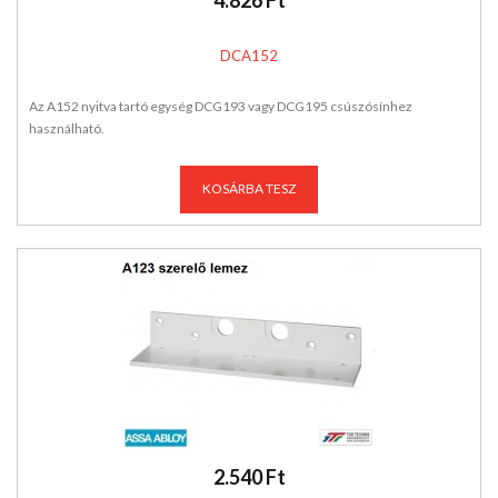
4.826 Ft
DCA152
Az A152 nyitva tartó egység DCG193 vagy DCG195 csúszósínhez
használható.
KOSÁRBA TESZ
2.540 Ft