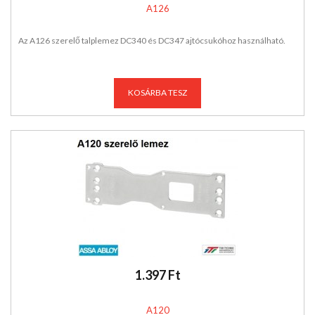
A126
Az A126 szerelő talplemez DC340 és DC347 ajtócsukóhoz használható.
KOSÁRBA TESZ
1.397 Ft
A120