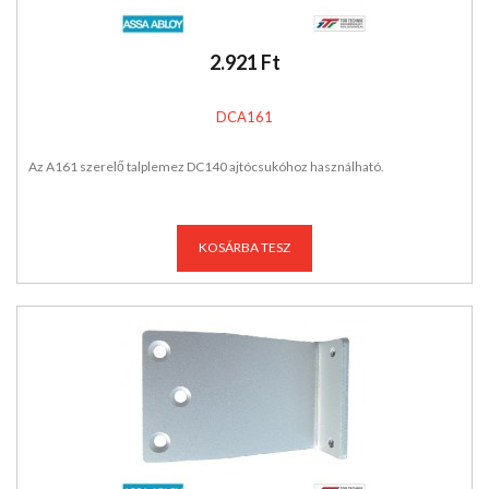
2.921 Ft
DCA161
Az A161 szerelő talplemez DC140 ajtócsukóhoz használható.
KOSÁRBA TESZ