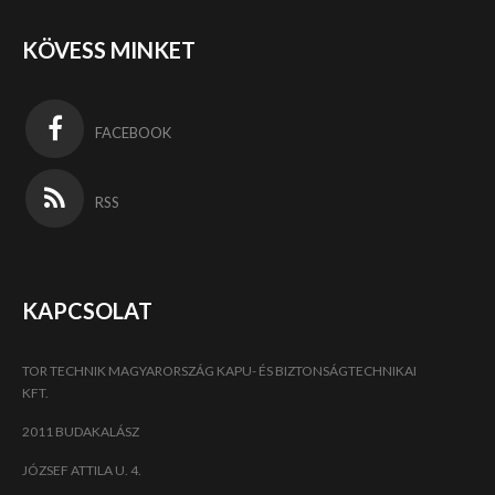
KÖVESS MINKET
FACEBOOK
RSS
KAPCSOLAT
TOR TECHNIK MAGYARORSZÁG KAPU- ÉS BIZTONSÁGTECHNIKAI
KFT.
2011 BUDAKALÁSZ
JÓZSEF ATTILA U. 4.