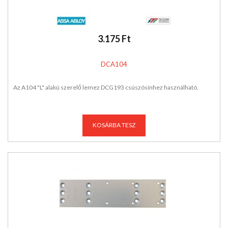
3.175 Ft
DCA104
Az A104 "L" alakú szerelő lemez DCG193 csúszósínhez használható.
KOSÁRBA TESZ