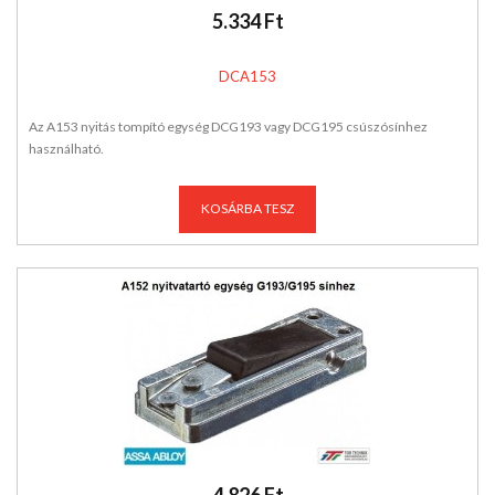
5.334 Ft
DCA153
Az A153 nyitás tompító egység DCG193 vagy DCG195 csúszósínhez
használható.
KOSÁRBA TESZ