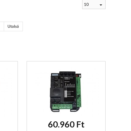
10
b
Utolsó
60.960 Ft