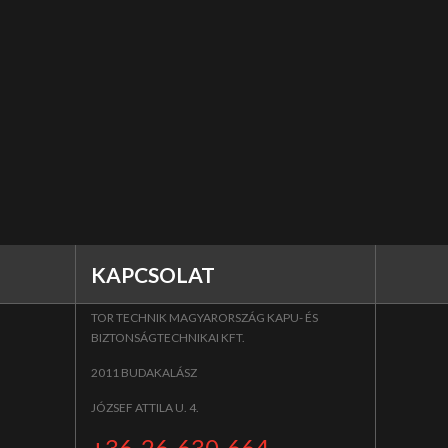
KAPCSOLAT
TOR TECHNIK MAGYARORSZÁG KAPU- ÉS
BIZTONSÁGTECHNIKAI KFT.
2011 BUDAKALÁSZ
JÓZSEF ATTILA U. 4.
+36-26-630-664