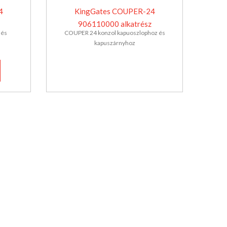
4
KingGates COUPER-24
906110000 alkatrész
 és
COUPER 24 konzol kapuoszlophoz és
kapuszárnyhoz