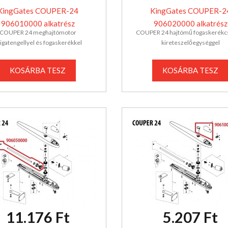
KingGates COUPER-24
KingGates COUPER-2
906010000 alkatrész
906020000 alkatrész
COUPER 24 meghajtómotor
COUPER 24 hajtómű fogaskerékc
igatengellyel és fogaskerékkel
kireteszelőegységgel
KOSÁRBA TESZ
KOSÁRBA TESZ
11.176 Ft
5.207 Ft