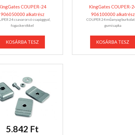
KingGates COUPER-24
KingGates COUPER-2
906050000 alkatrész
906100000 alkatrész
PER 24 csavarorsó csapággyal,
COUPER 24 műanyag burkolat
fogaskerékkel
gumisapka
KOSÁRBA TESZ
KOSÁRBA TESZ
5.842 Ft