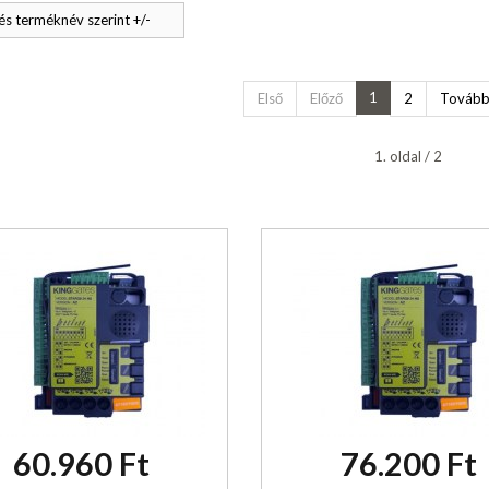
s terméknév szerint +/-
1
Első
Előző
2
Továb
1. oldal / 2
60.960 Ft
76.200 Ft