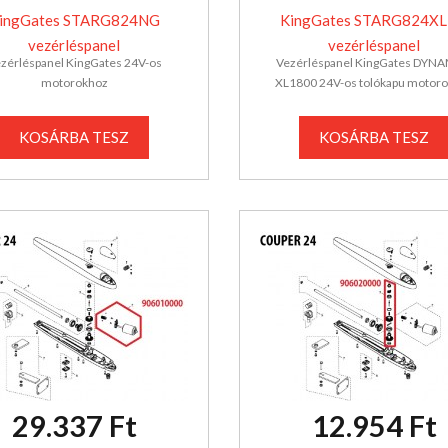
ingGates STARG824NG
KingGates STARG824X
vezérléspanel
vezérléspanel
zérléspanel KingGates 24V-os
Vezérléspanel KingGates DYN
motorokhoz
XL1800 24V-os tolókapu motor
KOSÁRBA TESZ
KOSÁRBA TESZ
29.337 Ft
12.954 Ft