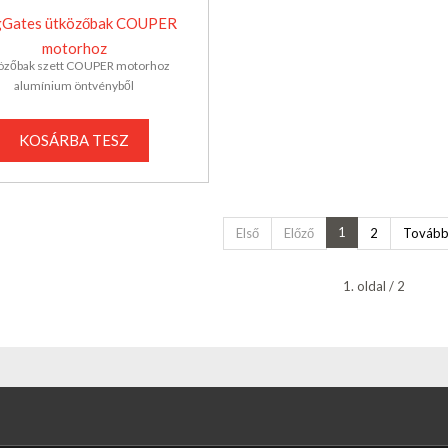
gGates ütközőbak COUPER
motorhoz
özőbak szett COUPER motorhoz
alumínium öntvényből
KOSÁRBA TESZ
1
Első
Előző
2
Továb
1. oldal / 2