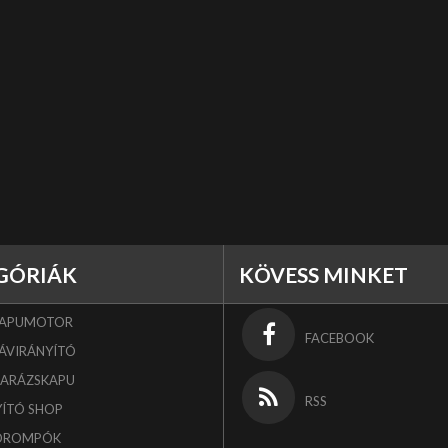
GÓRIÁK
KÖVESS MINKET
KAPUMOTOR
FACEBOOK
ÁVIRÁNYÍTÓ
GARÁZSKAPU
RSS
YÍTÓ SHOP
OROMPÓK