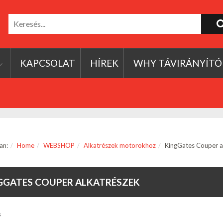
KAPCSOLAT
HÍREK
WHY TÁVIRÁNYÍTÓ
an:
Home
WEBSHOP
Alkatrészek motorokhoz
KingGates Couper a
GGATES COUPER ALKATRÉSZEK
s