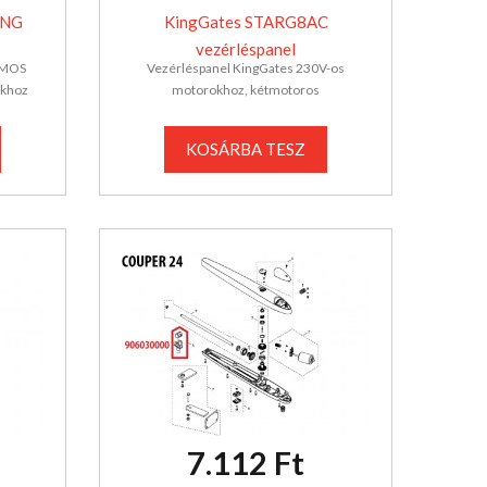
LNG
KingGates STARG8AC
vezérléspanel
AMOS
Vezérléspanel KingGates 230V-os
okhoz
motorokhoz, kétmotoros
KOSÁRBA TESZ
7.112 Ft