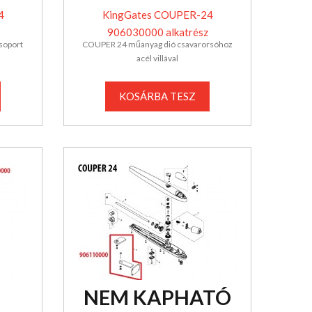
4
KingGates COUPER-24
906030000 alkatrész
soport
COUPER 24 műanyag dió csavarorsóhoz
acél villával
KOSÁRBA TESZ
NEM KAPHATÓ