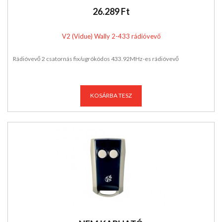
26.289 Ft
V2 (Vidue) Wally 2-433 rádióvevő
Rádióvevő 2 csatornás fix/ugrókódos 433.92MHz-es rádióvevő
KOSÁRBA TESZ