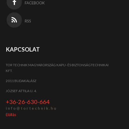
FACEBOOK
RSS
KAPCSOLAT
TOR TECHNIK MAGYARORSZÁG KAPU- ÉS BIZTONSÁGTECHNIKAI
KFT.
2011 BUDAKALÁSZ
JÓZSEF ATTILA U. 4.
+36-26-630-664
i n f o @ t o r t e c h n i k . h u
Elállás