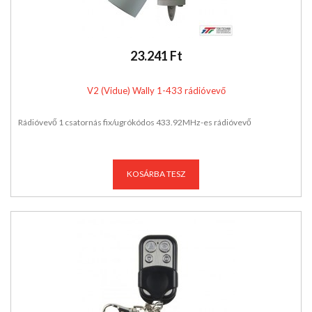
23.241 Ft
V2 (Vidue) Wally 1-433 rádióvevő
Rádióvevő 1 csatornás fix/ugrókódos 433.92MHz-es rádióvevő
KOSÁRBA TESZ