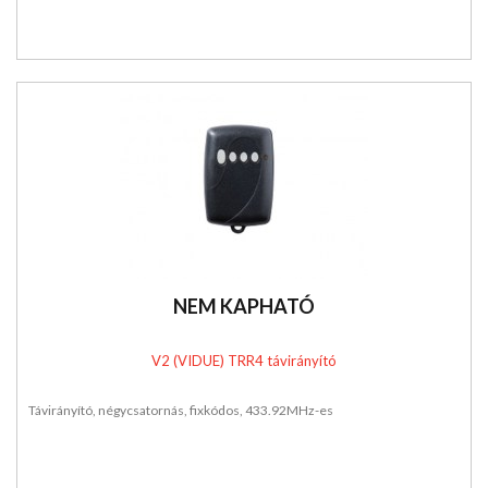
NEM KAPHATÓ
V2 (VIDUE) TRR4 távirányító
Távirányító, négycsatornás, fixkódos, 433.92MHz-es