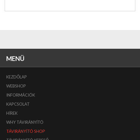
MENÜ
KEZDŐLAP
WEBSHOP
INFORMÁCIÓK
KAPCSOLAT
HÍREK
WHY TÁVIRÁNYÍTÓ
TÁVIRÁNYÍTÓ SHOP