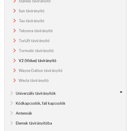
Stanley távirányító
Sun távirányító
Tau távirányító
Telcoma távirányító
TorLift távirányító
Tormatic távirányító
V2 (Vidue) távirányító
Wayne Dalton távirányító
Wecla távirányító
Univerzális távirányítók
Kódkapcsolók, fali kapcsolók
Antennák
Elemek távirányítóba