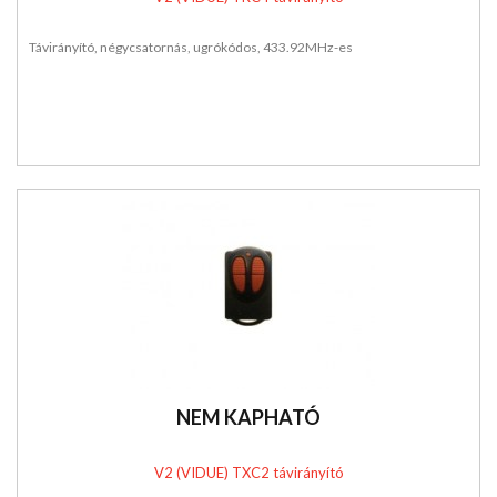
Távirányító, négycsatornás, ugrókódos, 433.92MHz-es
NEM KAPHATÓ
V2 (VIDUE) TXC2 távirányító