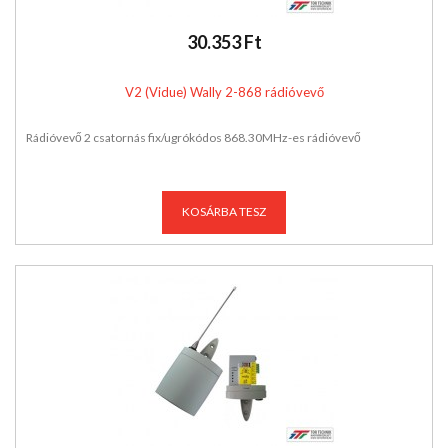
30.353 Ft
V2 (Vidue) Wally 2-868 rádióvevő
Rádióvevő 2 csatornás fix/ugrókódos 868.30MHz-es rádióvevő
KOSÁRBA TESZ