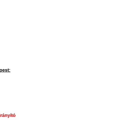
pest:
rányító