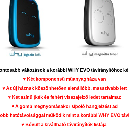
ontosabb változások a korábbi WHY EVO távirányítóhoz ké
♥ Két komponensű műanyagháza van
♥ Az új háznak köszönhetően elenállóbb, masszívabb lett
♥ Két színű (kék és fehér) visszajelző ledet tartalmaz
♥ A gomb megnyomásakor sípoló hangjelzést ad
obb hatótávolsággal működik mint a korábbi WHY EVO távi
♥ Bővült a kiváltható távirányítók listája