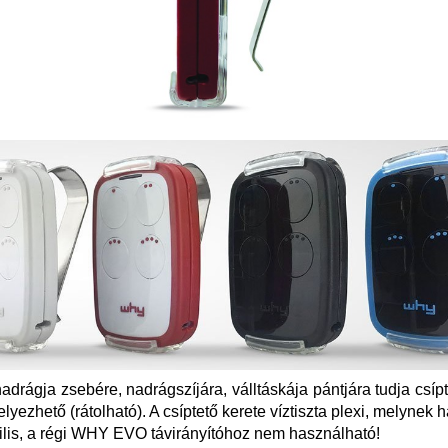
adrágja zsebére, nadrágszíjára, válltáskája pántjára tudja csíp
ezhető (rátolható). A csíptető kerete víztiszta plexi, melynek 
lis, a régi WHY EVO távirányítóhoz nem használható!