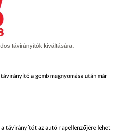
dos távirányítók kiváltására.
távirányító a gomb megnyomása után már
a távirányítót az autó napellenzőjére lehet