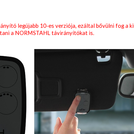
nyító legújabb 10-es verziója, ezáltal b
ővülni fog a k
váltani a NORMSTAHL távirányítókat is.