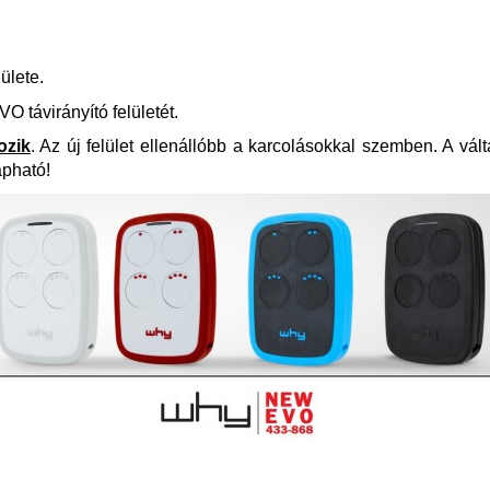
lülete.
távirányító felületét.
ozik
. Az új felület ellenállóbb a karcolásokkal szemben. A vált
apható!