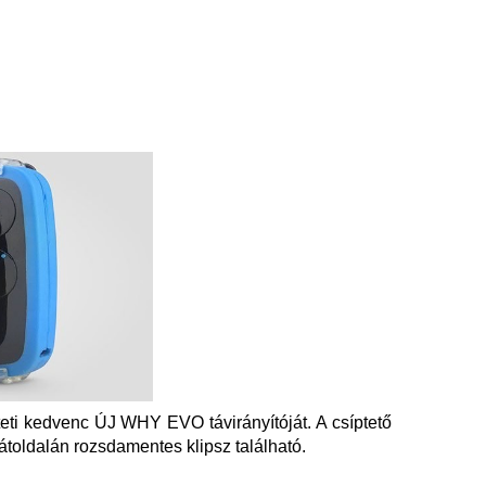
teti kedvenc ÚJ WHY EVO távirányítóját. A csíptető
hátoldalán rozsdamentes klipsz található.