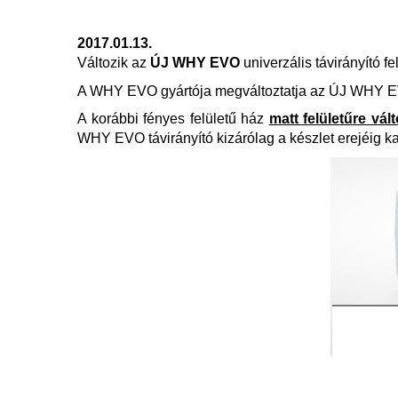
2017.01.13.
Változik az
ÚJ WHY EVO
univerzális távirányító fe
A WHY EVO gyártója megváltoztatja az ÚJ WHY EVO 
A korábbi fényes felületű ház
matt felületűre vált
WHY EVO távirányító kizárólag a készlet erejéig k