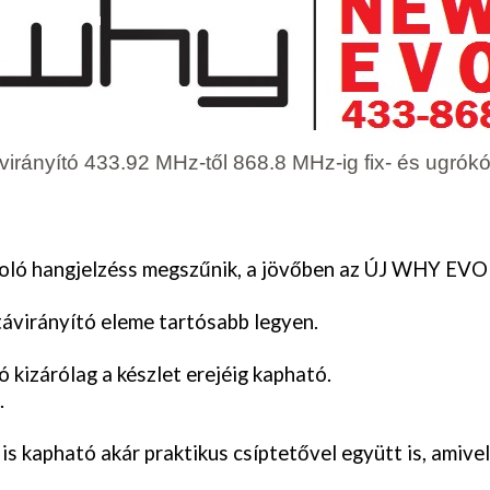
virányító 433.92 MHz-től 868.8 MHz-ig fix- és ugrókó
oló hangjelzéss megszűnik, a
jövőben az ÚJ WHY EVO 
távirányító eleme tartósabb legyen.
kizárólag a készlet erejéig kapható.
.
 kapható akár praktikus csíptetővel együtt is, amivel 