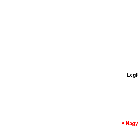
Legf
♥ Nagy