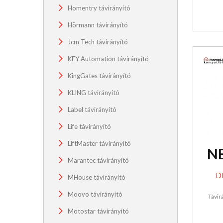
Homentry távirányító
Hörmann távirányító
Jcm Tech távirányító
KEY Automation távirányító
KingGates távirányító
KLING távirányító
Label távirányító
Life távirányító
LiftMaster távirányító
N
Marantec távirányító
DI
MHouse távirányító
Moovo távirányító
Távir
Motostar távirányító