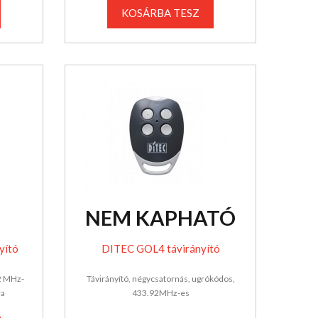
KOSÁRBA TESZ
NEM KAPHATÓ
yító
DITEC GOL4 távirányító
2 MHz-
Távirányító, négycsatornás, ugrókódos,
ra
433.92MHz-es