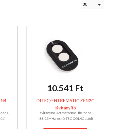
30
10.541 Ft
EN4
DITEC/ENTREMATIC ZEN2C
távirányító
kódos,
Távirányító, kétcsatornás, fixkódos,
ód)
433.92MHz-es (DITEC GOL4C utód)