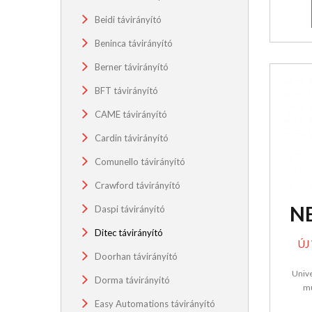
Beidi távirányító
Beninca távirányító
Berner távirányító
BFT távirányító
CAME távirányító
Cardin távirányító
Comunello távirányító
Crawford távirányító
N
Daspi távirányító
Ditec távirányító
ÚJ
Doorhan távirányító
Unive
Dorma távirányító
mu
Easy Automations távirányító