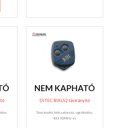
TÓ
NEM KAPHATÓ
ító
DITEC BIXLS2 távirányító
ódos,
Távirányító, kétcsatornás, ugrókódos,
433.92MHz-es