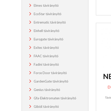
Elmes távirányító
EcoStar távirányító
Entrematic távirányító
Einhell távirányító
Eurogate távirányító
Exitec távirányító
FAAC távirányító
Fadini távirányító
Force Door távirányító
N
GardenGate távirányító
D
Genius távirányító
Távi
Gfa-Elektromaten távirányító
Gibidi távirányító