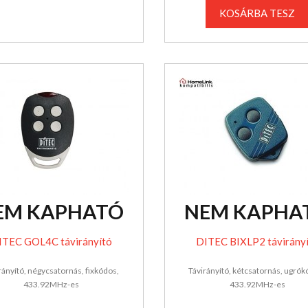
KOSÁRBA TESZ
EM KAPHATÓ
NEM KAPHA
ITEC GOL4C távirányító
DITEC BIXLP2 távirány
rányító, négycsatornás, fixkódos,
Távirányító, kétcsatornás, ugrók
433.92MHz-es
433.92MHz-es