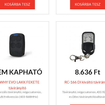
KOSÁRBA TESZ
KOSÁRBA TESZ
EM KAPHATÓ
8.636 Ft
 WHY EVO LAKK FEKETE
RC-166 DI kiváltó távirán
távirányító
rzális távirányító, négycsatornás,
Távirányító, négycsatornás,433.9
lti frekvenciás (433-868MHz)
es Ditec távirányító kiváltásá