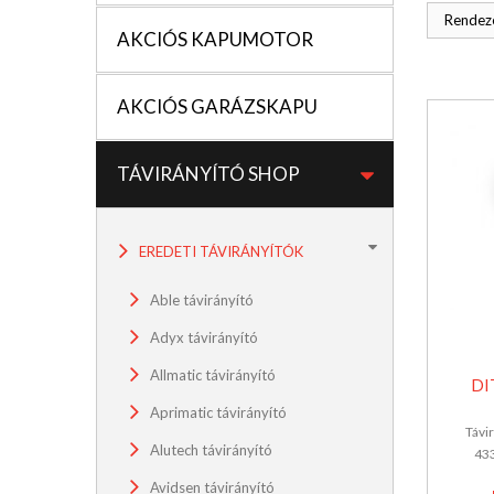
Rendezé
AKCIÓS KAPUMOTOR
AKCIÓS GARÁZSKAPU
TÁVIRÁNYÍTÓ SHOP
EREDETI TÁVIRÁNYÍTÓK
Able távirányító
Adyx távirányító
Allmatic távirányító
DI
Aprimatic távirányító
Távi
Alutech távirányító
433
Avidsen távirányító