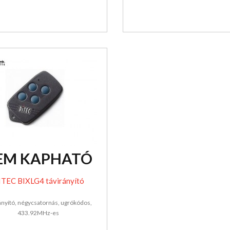
EM KAPHATÓ
TEC BIXLG4 távirányító
ányító, négycsatornás, ugrókódos,
433.92MHz-es