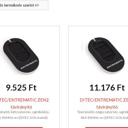
s terméknév szerint +/-
9.525 Ft
11.176 Ft
TEC/ENTREMATIC ZEN2
DITEC/ENTREMATIC Z
távirányító
távirányító
rányító, kétcsatornás, ugrókódos,
Távirányító, négycsatornás, ugró
.92MHz-es (DITEC GOL4 utód)
433.92MHz-es (DITEC GOL4 ut