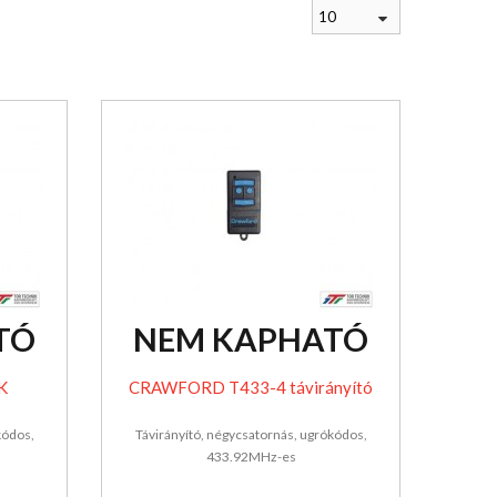
10
TÓ
NEM KAPHATÓ
K
CRAWFORD T433-4 távirányító
kódos,
Távirányító, négycsatornás, ugrókódos,
433.92MHz-es