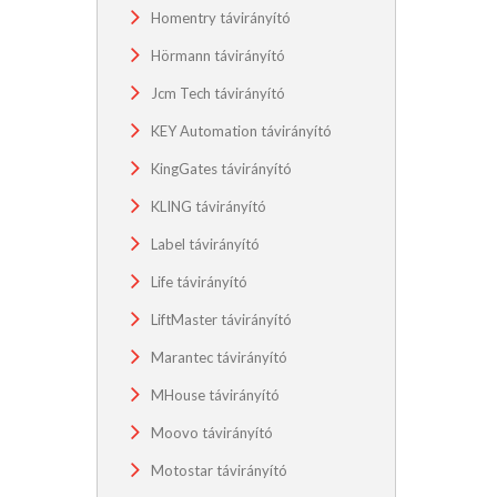
Homentry távirányító
Hörmann távirányító
Jcm Tech távirányító
KEY Automation távirányító
KingGates távirányító
KLING távirányító
Label távirányító
Life távirányító
LiftMaster távirányító
Marantec távirányító
MHouse távirányító
Moovo távirányító
Motostar távirányító