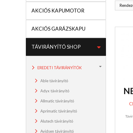
Rendezé
AKCIÓS KAPUMOTOR
AKCIÓS GARÁZSKAPU
TÁVIRÁNYÍTÓ SHOP
EREDETI TÁVIRÁNYÍTÓK
Able távirányító
N
Adyx távirányító
Allmatic távirányító
C
Aprimatic távirányító
Távi
Alutech távirányító
Avidsen távirányító