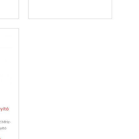
yító
92 MHz-
yító