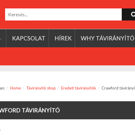
KAPCSOLAT
HÍREK
WHY TÁVIRÁNYÍTÓ
an:
Home
Távirányító shop
Eredeti távirányítók
Crawford távirányí
WFORD TÁVIRÁNYÍTÓ
s