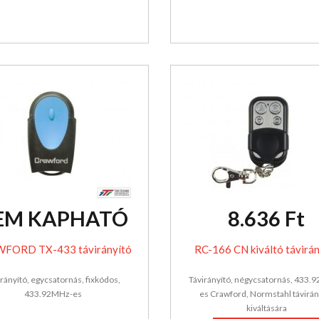
EM KAPHATÓ
8.636 Ft
FORD TX-433 távirányító
RC-166 CN kiváltó távirán
irányító, egycsatornás, fixkódos,
Távirányító, négycsatornás, 433.
433.92MHz-es
es Crawford, Normstahl távirán
kiváltására