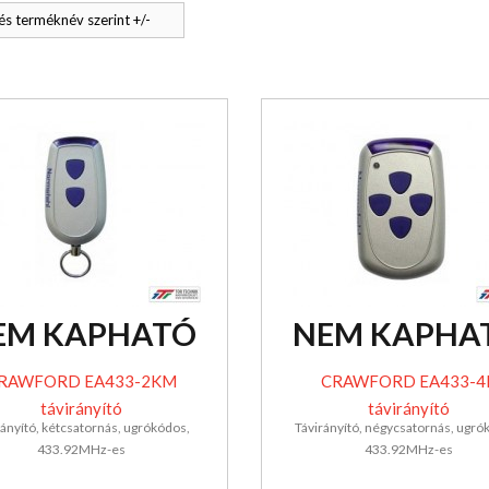
s terméknév szerint +/-
EM KAPHATÓ
NEM KAPHA
RAWFORD EA433-2KM
CRAWFORD EA433-4
távirányító
távirányító
rányító, kétcsatornás, ugrókódos,
Távirányító, négycsatornás, ugró
433.92MHz-es
433.92MHz-es