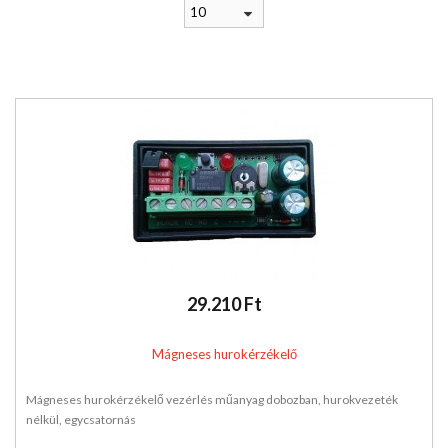
10
29.210 Ft
Mágneses hurokérzékelő
Mágneses hurokérzékelő vezérlés műanyag dobozban, hurokvezeték
nélkül, egycsatornás