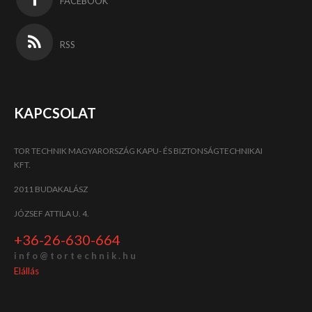
FACEBOOK
RSS
KAPCSOLAT
TOR TECHNIK MAGYARORSZÁG KAPU- ÉS BIZTONSÁGTECHNIKAI
KFT.
2011 BUDAKALÁSZ
JÓZSEF ATTILA U. 4.
+36-26-630-664
i n f o @ t o r t e c h n i k . h u
Elállás