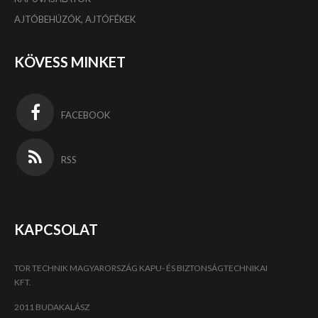
AJTÓBEHÚZÓK, AJTÓFÉKEK
KÖVESS MINKET
FACEBOOK
RSS
KAPCSOLAT
TOR TECHNIK MAGYARORSZÁG KAPU- ÉS BIZTONSÁGTECHNIKAI
KFT.
2011 BUDAKALÁSZ