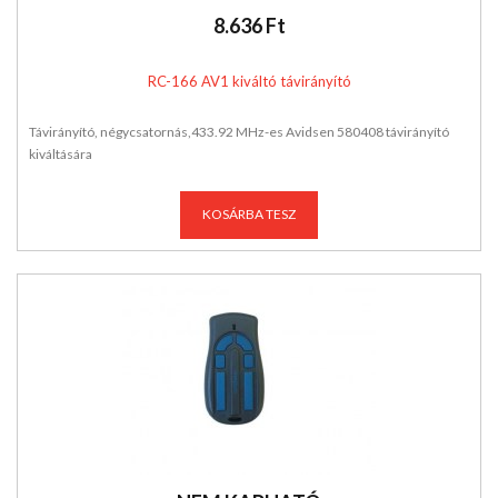
8.636 Ft
RC-166 AV1 kiváltó távirányító
Távirányító, négycsatornás,433.92 MHz-es Avidsen 580408 távirányító
kiváltására
KOSÁRBA TESZ