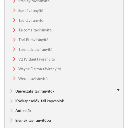
Stanley távirányító
Sun távirányító
Tau távirányító
Telcoma távirányító
TorLift távirányító
Tormatic távirányító
V2 (Vidue) távirányító
Wayne Dalton távirányító
Wecla távirányító
Univerzális távirányítók
Kódkapcsolók, fali kapcsolók
Antennák
Elemek távirányítóba