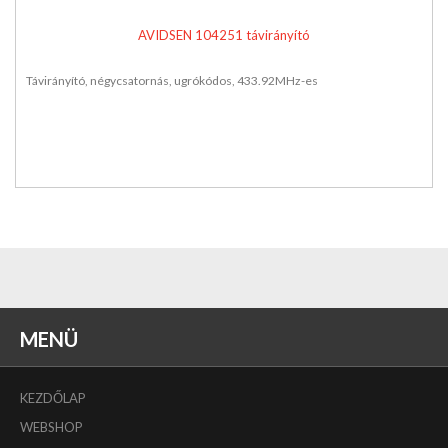
AVIDSEN 104251 távirányító
Távirányító, négycsatornás, ugrókódos, 433.92MHz-es
MENÜ
KEZDŐLAP
WEBSHOP