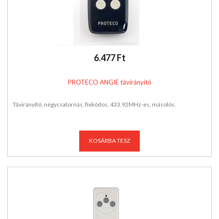
6.477 Ft
PROTECO ANGIE távirányító
Távirányító, négycsatornás, fixkódos, 433.92MHz-es, másolós.
KOSÁRBA TESZ