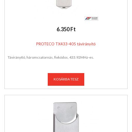
6.350 Ft
PROTECO TX433-405 távirányító
Távirányító, háromcsatornás, fixkódos, 433.92MHz-es.
KOSÁRBA TESZ