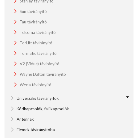
Stanley távirányító
Sun távirányító
Tau távirányító
Telcoma távirányító
TorLift távirányító
Tormatic távirányító
V2 (Vidue) távirányító
Wayne Dalton távirányító
Wecla távirányító
Univerzális távirányítók
Kódkapcsolók, fali kapcsolók
Antennák
Elemek távirányítóba