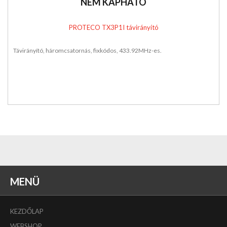
NEM KAPHATÓ
PROTECO TX3P1I távirányító
Távirányító, háromcsatornás, fixkódos, 433.92MHz-es.
MENÜ
KEZDŐLAP
WEBSHOP