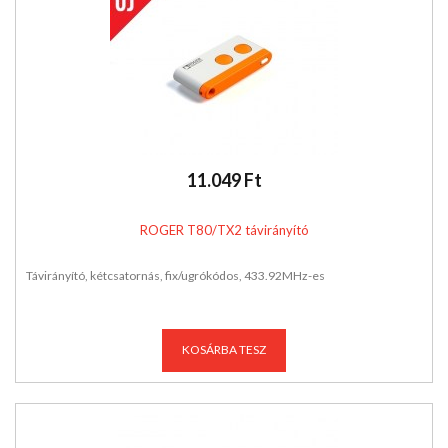
11.049 Ft
ROGER T80/TX2 távirányító
Távirányító, kétcsatornás, fix/ugrókódos, 433.92MHz-es
KOSÁRBA TESZ