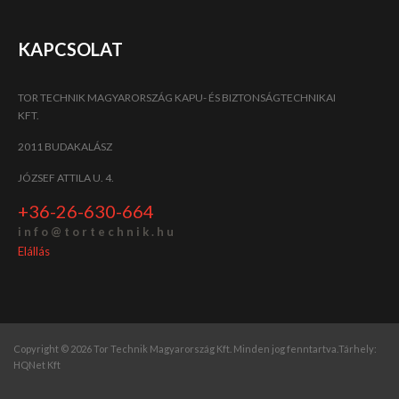
KAPCSOLAT
TOR TECHNIK MAGYARORSZÁG KAPU- ÉS BIZTONSÁGTECHNIKAI
KFT.
2011 BUDAKALÁSZ
JÓZSEF ATTILA U. 4.
+36-26-630-664
i n f o @ t o r t e c h n i k . h u
Elállás
Copyright © 2026 Tor Technik Magyarország Kft. Minden jog fenntartva.
Tárhely:
HQNet Kft