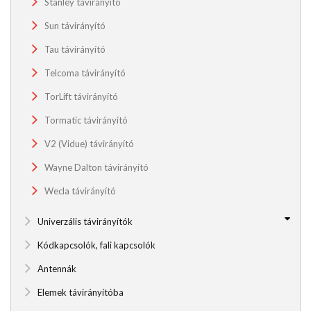
Stanley távirányító
Sun távirányító
Tau távirányító
Telcoma távirányító
TorLift távirányító
Tormatic távirányító
V2 (Vidue) távirányító
Wayne Dalton távirányító
Wecla távirányító
Univerzális távirányítók
Kódkapcsolók, fali kapcsolók
Antennák
Elemek távirányítóba