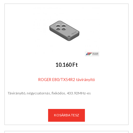
10.160 Ft
ROGER E80/TX54R2 távirányító
Távirányító, négycsatornás, fixkódos, 433.92MHz-es
KOSÁRBA TESZ