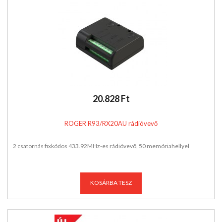
20.828 Ft
ROGER R93/RX20AU rádióvevő
2 csatornás fixkódos 433.92MHz-es rádióvevõ, 50 memóriahellyel
KOSÁRBA TESZ