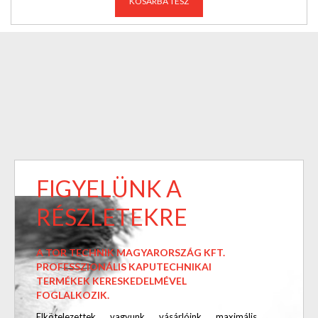
KOSÁRBA TESZ
FIGYELÜNK A
RÉSZLETEKRE
A TOR TECHNIK MAGYARORSZÁG KFT.
PROFESSZIONÁLIS KAPUTECHNIKAI
TERMÉKEK KERESKEDELMÉVEL
FOGLALKOZIK.
Elkötelezettek vagyunk vásárlóink maximális