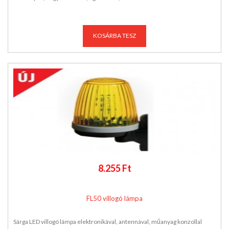
KOSÁRBA TESZ
8.255 Ft
FL50 villogó lámpa
Sárga LED villogó lámpa elektronikával, antennával, műanyag konzollal