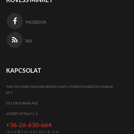
FACEBOOK
RSS
KAPCSOLAT
TOR TECHNIK MAGYARORSZÁG KAPU- ÉS BIZTONSÁGTECHNIKAI
KFT.
2011 BUDAKALÁSZ
JÓZSEF ATTILA U. 4.
+36-26-630-664
i n f o @ t o r t e c h n i k . h u