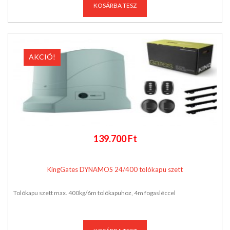
KOSÁRBA TESZ
AKCIÓ!
139.700 Ft
KingGates DYNAMOS 24/400 tolókapu szett
Tolókapu szett max. 400kg/6m tolókapuhoz, 4m fogasléccel