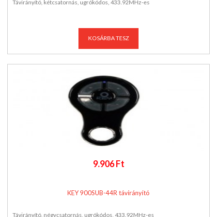
Távirányító, kétcsatornás, ugrókódos, 433.92MHz-es
KOSÁRBA TESZ
9.906 Ft
KEY 900SUB-44R távirányító
Távirányító, négycsatornás, ugrókódos, 433.92MHz-es