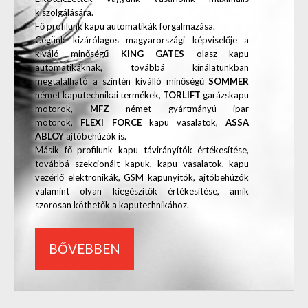
kiszolgálására.
Fő profilunk kapu automatikák forgalmazása.
Cégünk kizárólagos magyarországi képviselője a
kiváló minőségű
KING GATES
olasz kapu
automatikáknak, továbbá kínálatunkban
megtalálható a szintén kiválló minőségű
SOMMER
német kaputechnikai termékek,
TORLIFT
garázskapu
motorok,
MFZ
német gyártmányú ipar
motorok,
FLEXI FORCE
kapu vasalatok,
ASSA
ABLOY
ajtóbehúzók is.
Másik fő profilunk kapu távirányítók értékesítése,
továbbá szekcionált kapuk, kapu vasalatok, kapu
vezérlő elektronikák, GSM kapunyitók, ajtóbehúzók
valamint olyan kiegészítők értékesítése, amik
szorosan köthetők a kaputechnikához.
BŐVEBBEN