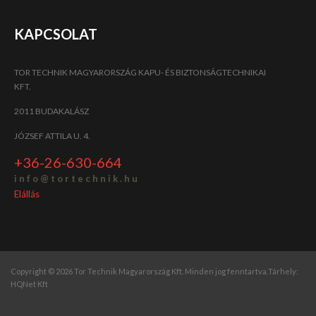
KAPCSOLAT
TOR TECHNIK MAGYARORSZÁG KAPU- ÉS BIZTONSÁGTECHNIKAI
KFT.
2011 BUDAKALÁSZ
JÓZSEF ATTILA U. 4.
+36-26-630-664
i n f o @ t o r t e c h n i k . h u
Elállás
Copyright © 2026 Tor Technik Magyarország Kft. Minden jog fenntartva.
Tárhely:
HQNet Kft