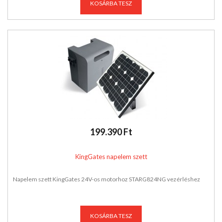
KOSÁRBA TESZ
199.390 Ft
KingGates napelem szett
Napelem szett KingGates 24V-os motorhoz STARG824NG vezérléshez
KOSÁRBA TESZ