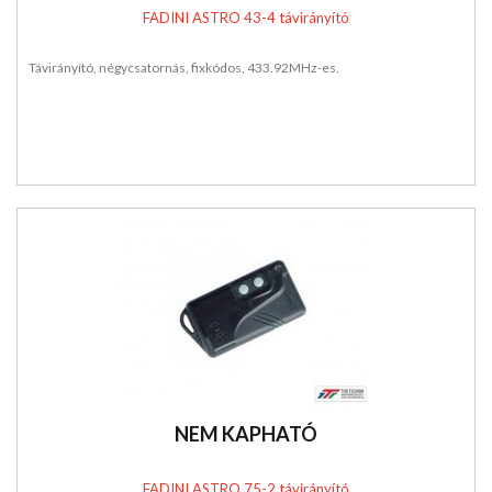
FADINI ASTRO 43-4 távirányító
Távirányító, négycsatornás, fixkódos, 433.92MHz-es.
NEM KAPHATÓ
FADINI ASTRO 75-2 távirányító