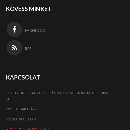
KÖVESS MINKET
FACEBOOK
RSS
KAPCSOLAT
TOR TECHNIK MAGYARORSZÁG KAPU- ÉS BIZTONSÁGTECHNIKAI
KFT.
2011 BUDAKALÁSZ
JÓZSEF ATTILA U. 4.