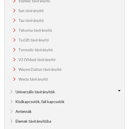
Stanley távirányító
Sun távirányító
Tau távirányító
Telcoma távirányító
TorLift távirányító
Tormatic távirányító
V2 (Vidue) távirányító
Wayne Dalton távirányító
Wecla távirányító
Univerzális távirányítók
Kódkapcsolók, fali kapcsolók
Antennák
Elemek távirányítóba