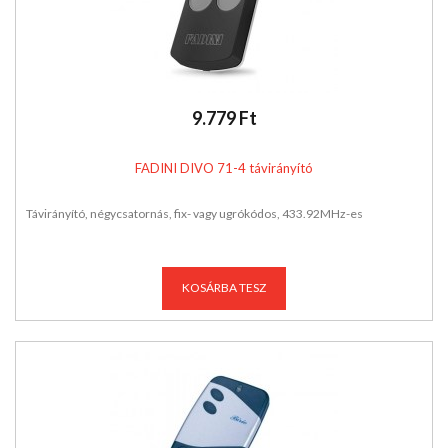
9.779 Ft
FADINI DIVO 71-4 távirányító
Távirányító, négycsatornás, fix- vagy ugrókódos, 433.92MHz-es
KOSÁRBA TESZ