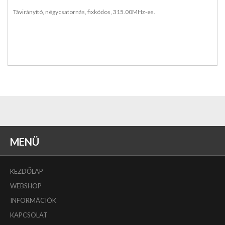
Távirányító, négycsatornás, fixkódos, 315.00MHz-es.
MENÜ
KEZDŐLAP
WEBSHOP
INFORMÁCIÓK
KAPCSOLAT