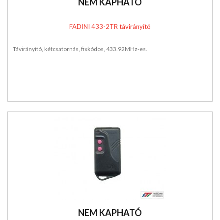
NEM KAPHATÓ
FADINI 433-2TR távirányító
Távirányító, kétcsatornás, fixkódos, 433.92MHz-es.
NEM KAPHATÓ