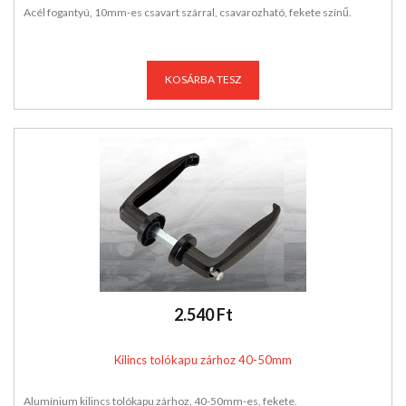
Acél fogantyú, 10mm-es csavart szárral, csavarozható, fekete színű.
KOSÁRBA TESZ
2.540 Ft
Kilincs tolókapu zárhoz 40-50mm
Alumínium kilincs tolókapu zárhoz, 40-50mm-es, fekete.