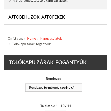
42-es függesztett tolókapu vasalatok
AJTÓBEHÚZÓK, AJTÓFÉKEK
Ön itt van:
Home
Kapuvasalatok
Tolókapu zárak, fogantyúk
TOLÓKAPU ZÁRAK, FOGANTYÚK
Rendezés
Rendezés terméknév szerint +/-
Találatok: 1 - 10 / 11