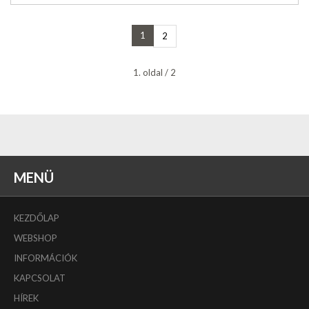
1
2
1. oldal / 2
MENÜ
KEZDŐLAP
WEBSHOP
INFORMÁCIÓK
KAPCSOLAT
HÍREK