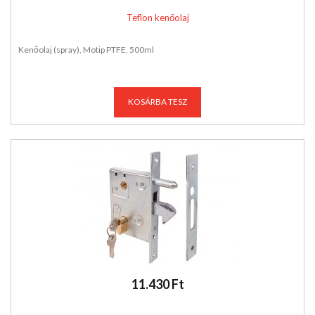
Teflon kenőolaj
Kenőolaj (spray), Motip PTFE, 500ml
KOSÁRBA TESZ
11.430 Ft