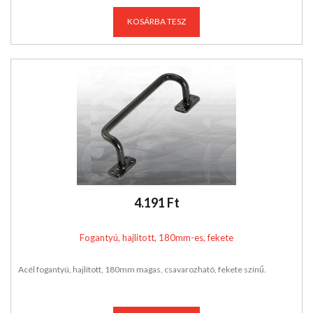
KOSÁRBA TESZ
4.191 Ft
Fogantyú, hajlított, 180mm-es, fekete
Acél fogantyú, hajlított, 180mm magas, csavarozható, fekete színű.