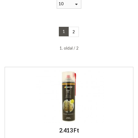
10
1
2
1. oldal / 2
2.413 Ft