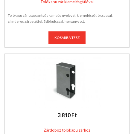
Tolókapu zár kiemelésgátlóval
Tolókapu zár csappantyús kampós nyelvvel, kiemelésgátló csappal,
cilinderes zárbetéttel, 3db kulccsal, horganyzott.
KOSÁRBA TESZ
3.810 Ft
Zárdoboz tolókapu zárhoz