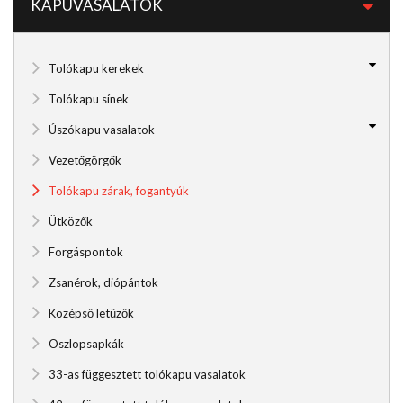
KAPUVASALATOK
Tolókapu kerekek
Tolókapu sínek
Úszókapu vasalatok
Vezetőgörgők
Tolókapu zárak, fogantyúk
Ütközők
Forgáspontok
Zsanérok, diópántok
Középső letűzők
Oszlopsapkák
33-as függesztett tolókapu vasalatok