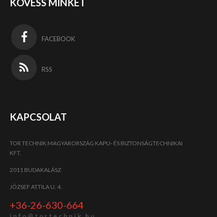
KÖVESS MINKET
FACEBOOK
RSS
KAPCSOLAT
TOR TECHNIK MAGYARORSZÁG KAPU- ÉS BIZTONSÁGTECHNIKAI
KFT.
2011 BUDAKALÁSZ
JÓZSEF ATTILA U. 4.
+36-26-630-664
i n f o @ t o r t e c h n i k . h u