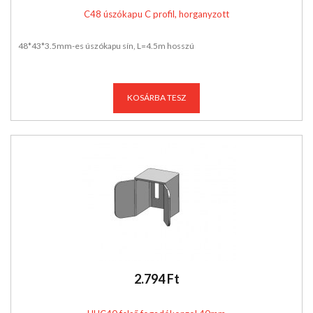
C48 úszókapu C profil, horganyzott
48*43*3.5mm-es úszókapu sín, L=4.5m hosszú
KOSÁRBA TESZ
2.794 Ft