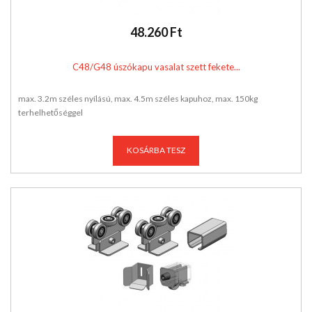
48.260 Ft
C48/G48 úszókapu vasalat szett fekete...
max. 3.2m széles nyílású, max. 4.5m széles kapuhoz, max. 150kg
terhelhetőséggel
KOSÁRBA TESZ