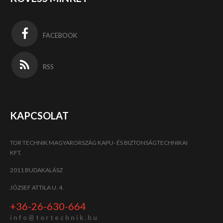
FACEBOOK
RSS
KAPCSOLAT
TOR TECHNIK MAGYARORSZÁG KAPU- ÉS BIZTONSÁGTECHNIKAI
KFT.
2011 BUDAKALÁSZ
JÓZSEF ATTILA U. 4.
+36-26-630-664
i n f o @ t o r t e c h n i k . h u