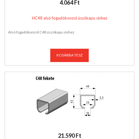
4.064 Ft
HC48 alsó fogadókonzol úszókapu sínhez
Alsó fogadókonzol C48 úszókapu sínhez
KOSÁRBA TESZ
21.590 Ft