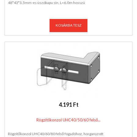
48*43*3.5mm-es úszókapu sín, L=6.0m hosszú
KOSÁRBA TESZ
4.191 Ft
Rögzítőkonzol UHC40/50/60 felső...
Rögzítőkonzol UHC40/60/80 felső fogadóhoz, horganyzott