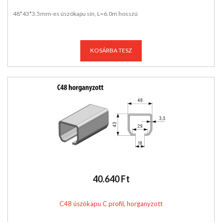
48*43*3.5mm-es úszókapu sín, L=6.0m hosszú
KOSÁRBA TESZ
40.640 Ft
C48 úszókapu C profil, horganyzott