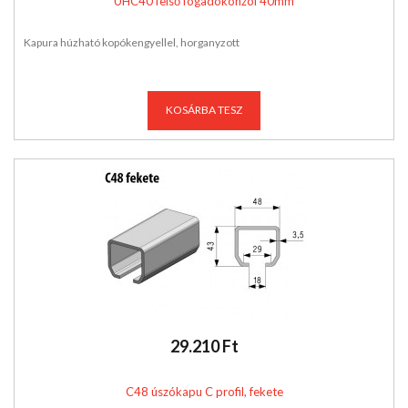
UHC40 felső fogadókonzol 40mm
Kapura húzható kopókengyellel, horganyzott
KOSÁRBA TESZ
29.210 Ft
C48 úszókapu C profil, fekete