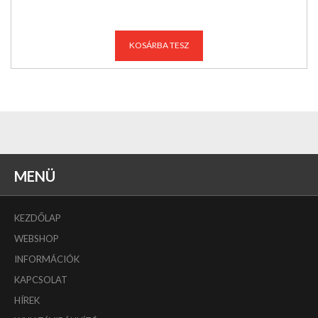
KOSÁRBA TESZ
MENÜ
KEZDŐLAP
WEBSHOP
INFORMÁCIÓK
KAPCSOLAT
HÍREK