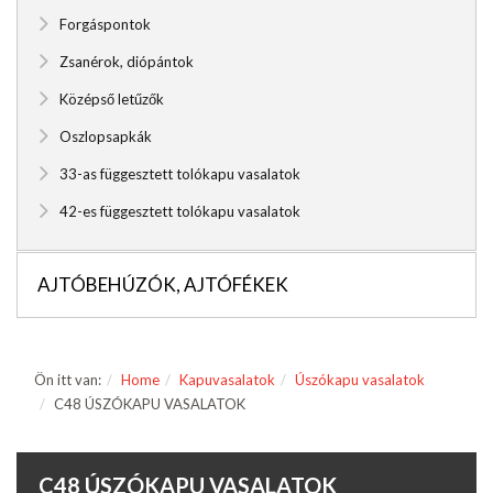
Forgáspontok
Zsanérok, diópántok
Középső letűzők
Oszlopsapkák
33-as függesztett tolókapu vasalatok
42-es függesztett tolókapu vasalatok
AJTÓBEHÚZÓK, AJTÓFÉKEK
Ön itt van:
Home
Kapuvasalatok
Úszókapu vasalatok
C48 ÚSZÓKAPU VASALATOK
C48 ÚSZÓKAPU VASALATOK