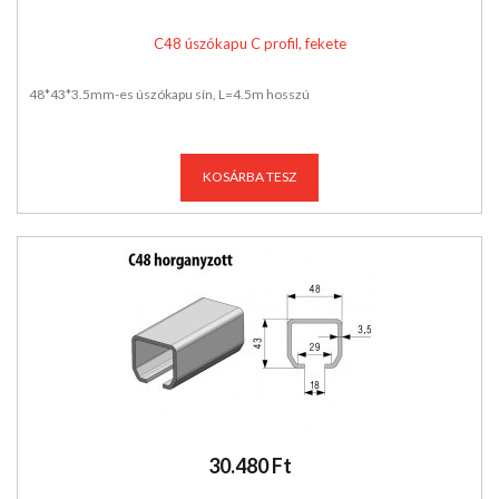
C48 úszókapu C profil, fekete
48*43*3.5mm-es úszókapu sín, L=4.5m hosszú
KOSÁRBA TESZ
30.480 Ft