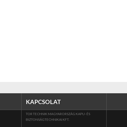
KAPCSOLAT
TOR TECHNIK MAGYARORSZÁG KAPU- ÉS
BIZTONSÁGTECHNIKAI KFT.