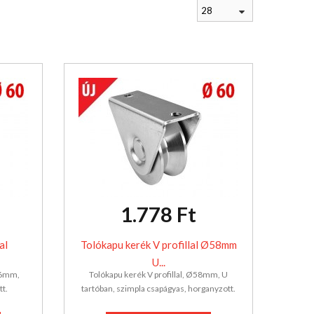
28
1.778 Ft
al
Tolókapu kerék V profillal Ø58mm
U...
16mm,
Tolókapu kerék V profillal, Ø58mm, U
tt.
tartóban, szimpla csapágyas, horganyzott.