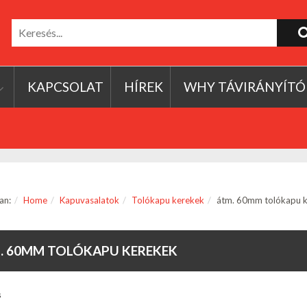
KAPCSOLAT
HÍREK
WHY TÁVIRÁNYÍTÓ
an:
Home
Kapuvasalatok
Tolókapu kerekek
átm. 60mm tolókapu 
. 60MM TOLÓKAPU KEREKEK
s