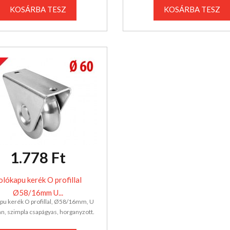
KOSÁRBA TESZ
KOSÁRBA TESZ
1.778 Ft
olókapu kerék O profillal
Ø58/16mm U...
pu kerék O profillal, Ø58/16mm, U
an, szimpla csapágyas, horganyzott.