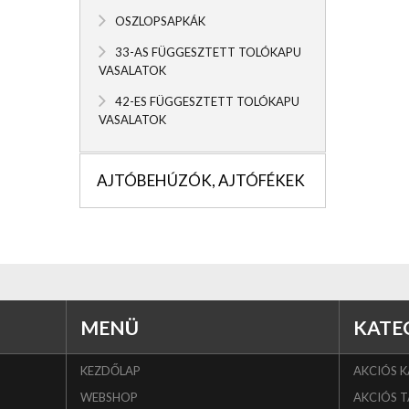
OSZLOPSAPKÁK
33-AS FÜGGESZTETT TOLÓKAPU
VASALATOK
42-ES FÜGGESZTETT TOLÓKAPU
VASALATOK
AJTÓBEHÚZÓK, AJTÓFÉKEK
MENÜ
KATE
KEZDŐLAP
AKCIÓS 
WEBSHOP
AKCIÓS T