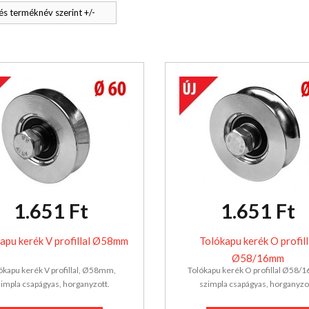
s terméknév szerint +/-
1.651 Ft
1.651 Ft
apu kerék V profillal Ø58mm
Tolókapu kerék O profill
Ø58/16mm
ókapu kerék V profillal, Ø58mm,
Tolókapu kerék O profillal Ø58/
impla csapágyas, horganyzott.
szimpla csapágyas, horganyzo