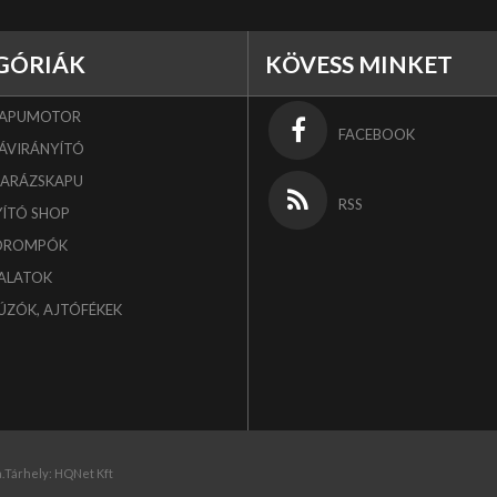
GÓRIÁK
KÖVESS MINKET
KAPUMOTOR
FACEBOOK
ÁVIRÁNYÍTÓ
GARÁZSKAPU
RSS
YÍTÓ SHOP
OROMPÓK
ALATOK
ÚZÓK, AJTÓFÉKEK
.
Tárhely:
HQNet Kft