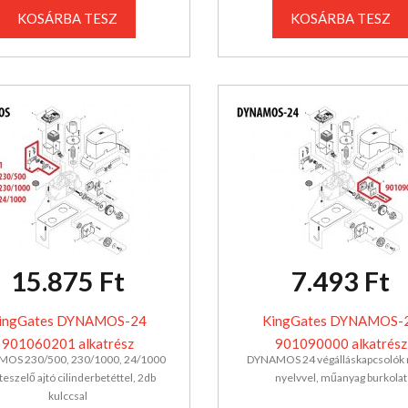
KOSÁRBA TESZ
KOSÁRBA TESZ
15.875 Ft
7.493 Ft
ingGates DYNAMOS-24
KingGates DYNAMOS-
901060201 alkatrész
901090000 alkatrész
OS 230/500, 230/1000, 24/1000
DYNAMOS 24 végálláskapcsolók 
teszelő ajtó cilinderbetéttel, 2db
nyelvvel, műanyag burkolat
kulccsal