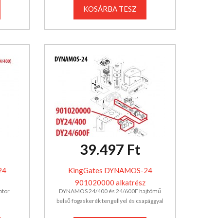
KOSÁRBA TESZ
39.497 Ft
24
KingGates DYNAMOS-24
901020000 alkatrész
tor
DYNAMOS 24/400 és 24/600F hajtómű
belső fogaskerék tengellyel és csapággyal