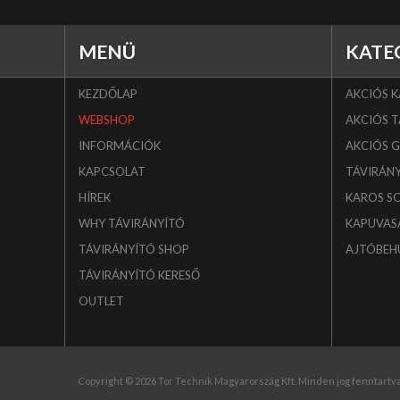
MENÜ
KATE
KEZDŐLAP
AKCIÓS 
WEBSHOP
AKCIÓS T
INFORMÁCIÓK
AKCIÓS 
KAPCSOLAT
TÁVIRÁN
HÍREK
KAROS S
WHY TÁVIRÁNYÍTÓ
KAPUVAS
TÁVIRÁNYÍTÓ SHOP
AJTÓBEH
TÁVIRÁNYÍTÓ KERESŐ
OUTLET
Copyright © 2026 Tor Technik Magyarország Kft. Minden jog fenntartva