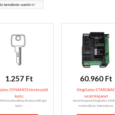
s terméknév szerint +/-
1.257 Ft
60.960 Ft
Gates DYNAMOS kireteszelő
KingGates STARG8A
kulcs
vezérléspanel
OS motorokhoz kireteszelő ajtó
Vezérléspanel KingGates 230V
kulcs
motorokhoz, kétmotoros