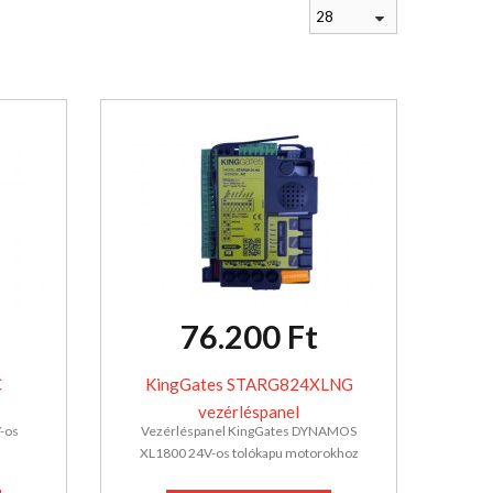
28
76.200 Ft
C
KingGates STARG824XLNG
vezérléspanel
-os
Vezérléspanel KingGates DYNAMOS
XL1800 24V-os tolókapu motorokhoz