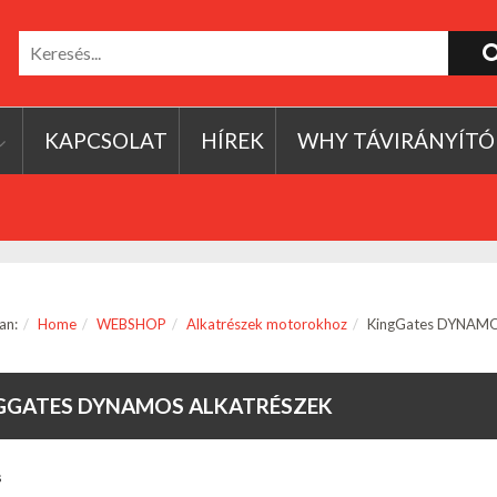
KAPCSOLAT
HÍREK
WHY TÁVIRÁNYÍTÓ
an:
Home
WEBSHOP
Alkatrészek motorokhoz
KingGates DYNAMOS
GGATES DYNAMOS ALKATRÉSZEK
s