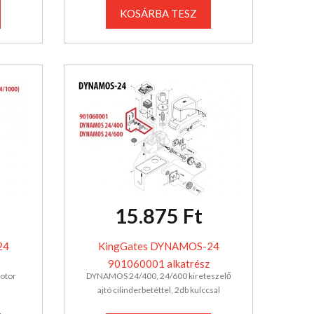
KOSÁRBA TESZ
15.875 Ft
24
KingGates DYNAMOS-24
901060001 alkatrész
otor
DYNAMOS 24/400, 24/600 kireteszelő
ajtó cilinderbetéttel, 2db kulccsal