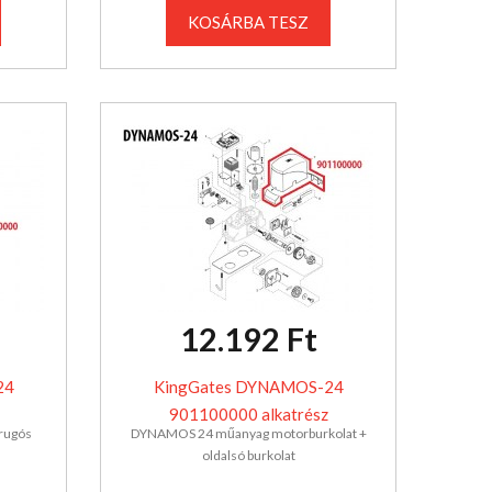
KOSÁRBA TESZ
12.192 Ft
24
KingGates DYNAMOS-24
901100000 alkatrész
rugós
DYNAMOS 24 műanyag motorburkolat +
oldalsó burkolat