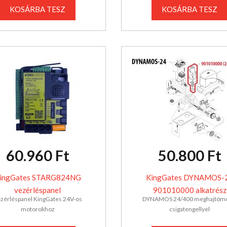
KOSÁRBA TESZ
KOSÁRBA TESZ
60.960 Ft
50.800 Ft
ingGates STARG824NG
KingGates DYNAMOS-
vezérléspanel
901010000 alkatrész
zérléspanel KingGates 24V-os
DYNAMOS 24/400 meghajtómo
motorokhoz
csigatengellyel