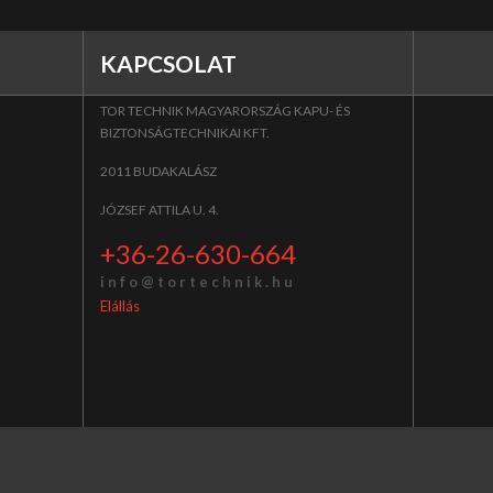
KAPCSOLAT
TOR TECHNIK MAGYARORSZÁG KAPU- ÉS
BIZTONSÁGTECHNIKAI KFT.
2011 BUDAKALÁSZ
JÓZSEF ATTILA U. 4.
+36-26-630-664
i n f o @ t o r t e c h n i k . h u
Elállás