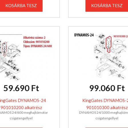
KOSÁRBA TESZ
KOSÁRBA TESZ
59.690 Ft
99.060 Ft
ingGates DYNAMOS-24
KingGates DYNAMOS-
901010200 alkatrész
901010300 alkatrész
NAMOS 24/600 meghajtómotor
DYNAMOS 24/1000 meghajtóm
csigatengellyel
csigatengellyel