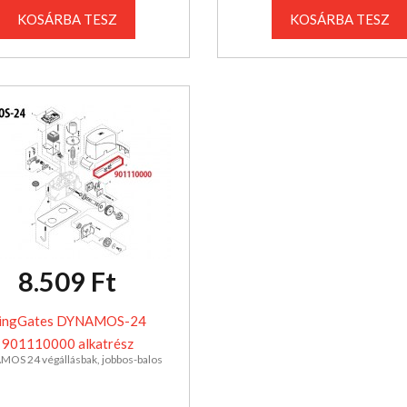
KOSÁRBA TESZ
KOSÁRBA TESZ
8.509 Ft
ingGates DYNAMOS-24
901110000 alkatrész
OS 24 végállásbak, jobbos-balos