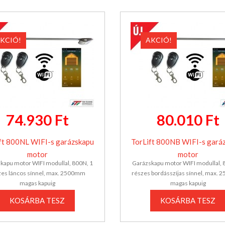
KCIÓ!
AKCIÓ!
74.930 Ft
80.010 Ft
ft 800NL WIFI-s garázskapu
TorLift 800NB WIFI-s gará
motor
motor
kapu motor WIFI modullal, 800N, 1
Garázskapu motor WIFI modullal, 
zes láncos sínnel, max. 2500mm
részes bordásszíjas sínnel, max.
magas kapuig
magas kapuig
KOSÁRBA TESZ
KOSÁRBA TESZ