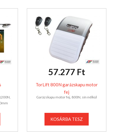
57.277 Ft
s
TorLift 800N garázskapu motor
fej
 1200N,
Garázskapu motor fej, 800N, sín nélkül
500mm
KOSÁRBA TESZ