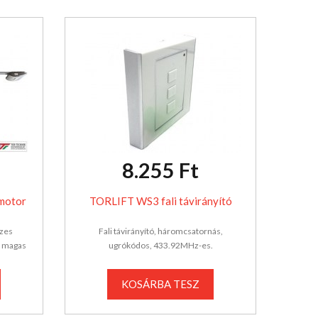
8.255 Ft
motor
TORLIFT WS3 fali távirányító
szes
Fali távirányító, háromcsatornás,
m magas
ugrókódos, 433.92MHz-es.
KOSÁRBA TESZ