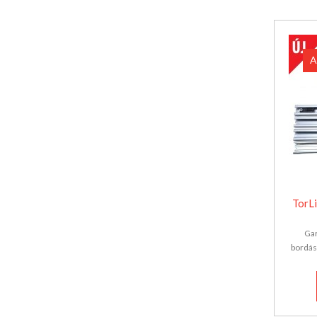
A
TorL
Gar
bordás