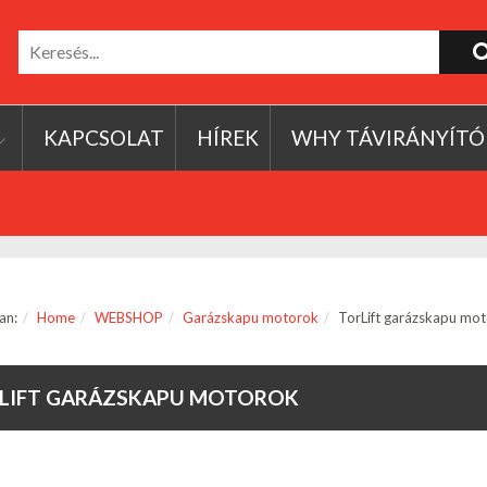
KAPCSOLAT
HÍREK
WHY TÁVIRÁNYÍTÓ
an:
Home
WEBSHOP
Garázskapu motorok
TorLift garázskapu mo
LIFT GARÁZSKAPU MOTOROK