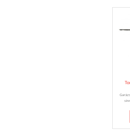
To
Garázs
sín