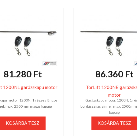
81.280 Ft
86.360 Ft
ft 1200NL garázskapu motor
TorLift 1200NB garázsk
motor
apu motor, 1200N, 1 részes láncos
Garázskapu motor, 1200N, 1 ré
nel, max. 2500mm magas kapuig
bordásszíjas sínnel, max. 2500m
kapuig
KOSÁRBA TESZ
KOSÁRBA TESZ