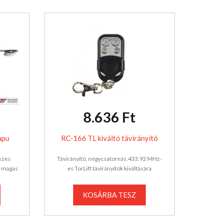
8.636 Ft
apu
RC-166 TL kiváltó távirányító
szes
Távirányító, négycsatornás,433.92 MHz-
m magas
es TorLift távirányítók kiváltására
KOSÁRBA TESZ