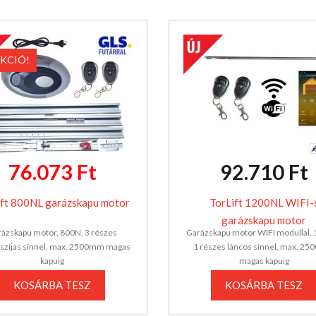
KCIÓ!
76.073 Ft
92.710 Ft
ift 800NL garázskapu motor
TorLift 1200NL WIFI-
garázskapu motor
ázskapu motor, 800N, 3 részes
Garázskapu motor WIFI modullal,
szíjas sínnel, max. 2500mm magas
1 részes láncos sínnel, max. 2
kapuig
magas kapuig
KOSÁRBA TESZ
KOSÁRBA TESZ