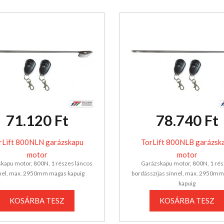
71.120 Ft
78.740 Ft
rLift 800NLN garázskapu
TorLift 800NLB garázsk
motor
motor
kapu motor, 800N, 1 részes láncos
Garázskapu motor, 800N, 1 ré
nel, max. 2950mm magas kapuig
bordásszíjas sínnel, max. 2950m
kapuig
KOSÁRBA TESZ
KOSÁRBA TESZ