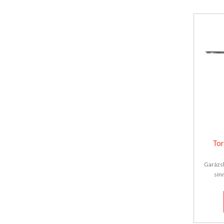
Tor
Garázsk
sín