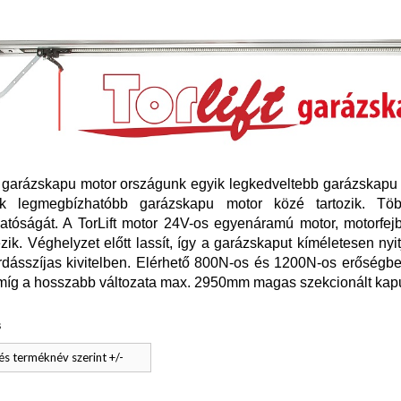
t garázskapu motor országunk egyik legkedveltebb garázskapu m
k legmegbízhatóbb garázskapu motor közé tartozik. Tö
tóságát. A TorLift motor 24V-os egyenáramú motor, motorfejbe
zik. Véghelyzet előtt lassít, így a garázskaput kíméletesen ny
rdásszíjas kivitelben. Elérhető 800N-os és 1200N-os erőség
míg a hosszabb változata max. 2950mm magas szekcionált kapu
s
s terméknév szerint +/-