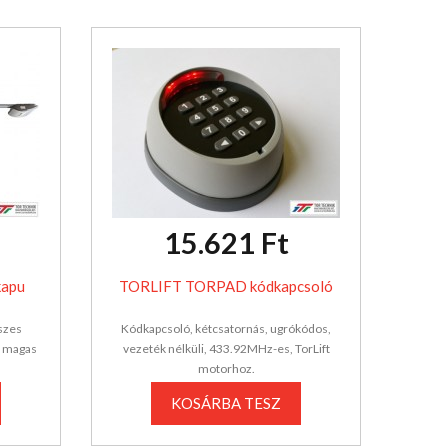
15.621 Ft
kapu
TORLIFT TORPAD kódkapcsoló
szes
Kódkapcsoló, kétcsatornás, ugrókódos,
m magas
vezeték nélküli, 433.92MHz-es, TorLift
motorhoz.
KOSÁRBA TESZ