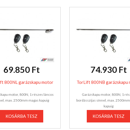
69.850 Ft
74.930 Ft
ift 800NL garázskapu motor
TorLift 800NB garázskapu 
kapu motor, 800N, 1 részes láncos
Garázskapu motor, 800N, 1 ré
nel, max. 2500mm magas kapuig
bordásszíjas sínnel, max. 2500m
kapuig
KOSÁRBA TESZ
KOSÁRBA TESZ