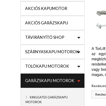
AKCIÓS KAPUMOTOR
AKCIÓS GARÁZSKAPU
TÁVIRÁNYÍTÓ SHOP
A TorLif
SZÁRNYASKAPU MOTOROK
az egyi
megbízha
rendelke
TOLÓKAPU MOTOROK
vagy bo
magas, 
GARÁZSKAPU MOTOROK
Rendezé
Rendezé
KINGGATES GARÁZSKAPU
MOTOROK