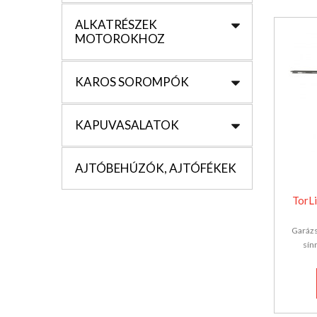
ALKATRÉSZEK
MOTOROKHOZ
KAROS SOROMPÓK
KAPUVASALATOK
AJTÓBEHÚZÓK, AJTÓFÉKEK
TorL
Garázs
sín