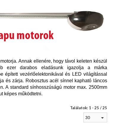
otorja. Annak ellenére, hogy távol keleten készül
bb ezer darabos eladásunk igazolja a márka
 épített vezérlőelektonikával és LED világítással
itja és zárja. Robosztus acél sínnel kapható láncos
ben. A standard sínhosszúságú motor max. 2500mm
t képes működtetni.
Találatok: 1 - 25 / 25
30