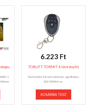
6.223 Ft
zskapu
TORLIFT TORMIT 4 távirányító
800N, 1
Távirányító, háromcsatornás, ugrókódos,
 2500mm
433.92MHz-es.
KOSÁRBA TESZ