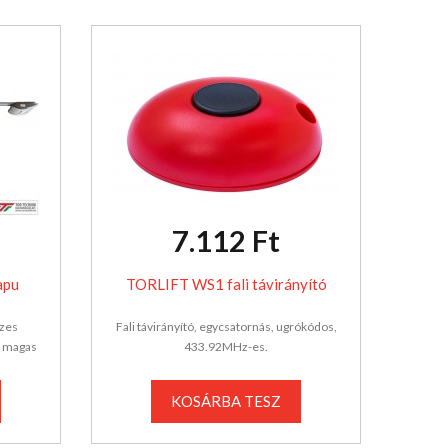
7.112 Ft
apu
TORLIFT WS1 fali távirányító
szes
Fali távirányító, egycsatornás, ugrókódos,
m magas
433.92MHz-es.
KOSÁRBA TESZ