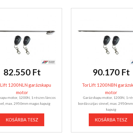
82.550 Ft
90.170 Ft
Lift 1200NLN garázskapu
TorLift 1200NBN garázs
motor
motor
apu motor, 1200N, 1 részes láncos
Garázskapu motor, 1200N, 1 ré
nel, max. 2950mm magas kapuig
bordásszíjas sínnel, max. 2950m
kapuig
KOSÁRBA TESZ
KOSÁRBA TESZ