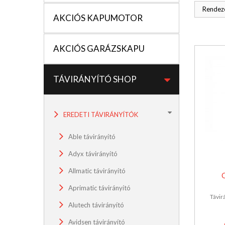
Rendezé
AKCIÓS KAPUMOTOR
AKCIÓS GARÁZSKAPU
TÁVIRÁNYÍTÓ SHOP
EREDETI TÁVIRÁNYÍTÓK
Able távirányító
Adyx távirányító
Allmatic távirányító
Aprimatic távirányító
Távir
Alutech távirányító
Avidsen távirányító