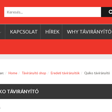
KAPCSOLAT
HÍREK
WHY TÁVIRÁNYÍTÓ
an:
Home
Távirányító shop
Eredeti távirányítók
Quiko távirányító
KO TÁVIRÁNYÍTÓ
s