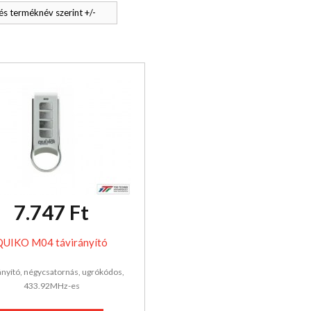
s terméknév szerint +/-
7.747 Ft
QUIKO M04 távirányító
ányító, négycsatornás, ugrókódos,
433.92MHz-es