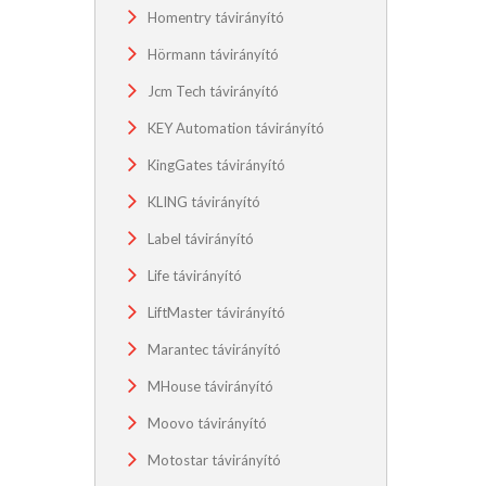
Homentry távirányító
Hörmann távirányító
Jcm Tech távirányító
KEY Automation távirányító
KingGates távirányító
KLING távirányító
Label távirányító
Life távirányító
LiftMaster távirányító
Marantec távirányító
MHouse távirányító
Moovo távirányító
Motostar távirányító