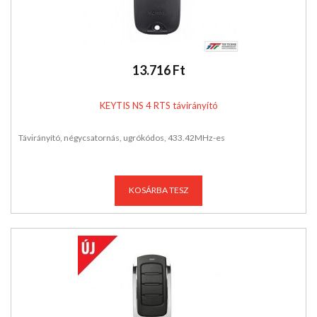
13.716 Ft
KEYTIS NS 4 RTS távirányító
Távirányító, négycsatornás, ugrókódos, 433.42MHz-es
KOSÁRBA TESZ