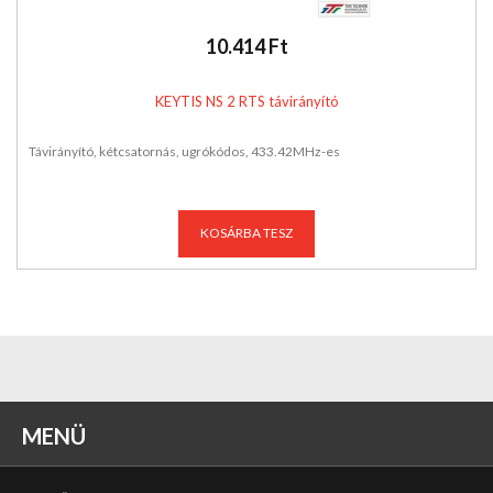
10.414 Ft
KEYTIS NS 2 RTS távirányító
Távirányító, kétcsatornás, ugrókódos, 433.42MHz-es
KOSÁRBA TESZ
MENÜ