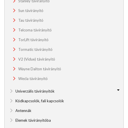
Stanley távirányító
Sun távirányító
Tau távirányító
Telcoma távirányító
TorLift távirányító
Tormatic távirányító
V2 (Vidue) távirányító
Wayne Dalton távirányító
Wecla távirányító
Univerzális távirányítók
Kódkapcsolók, fali kapcsolók
Antennák
Elemek távirányítóba