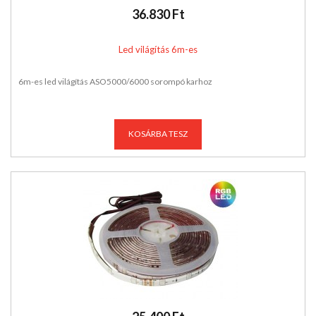
36.830 Ft
Led világítás 6m-es
6m-es led világítás ASO5000/6000 sorompó karhoz
KOSÁRBA TESZ