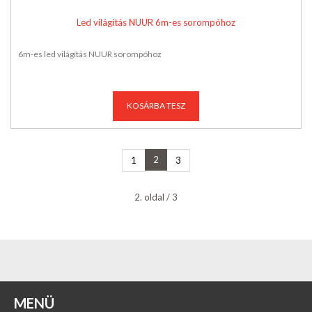
Led világítás NUUR 6m-es sorompóhoz
6m-es led világítás NUUR sorompóhoz
KOSÁRBA TESZ
2
1
3
2. oldal / 3
MENÜ