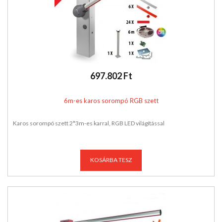
697.802 Ft
6m-es karos sorompó RGB szett
Karos sorompó szett 2*3m-es karral, RGB LED világítással
KOSÁRBA TESZ