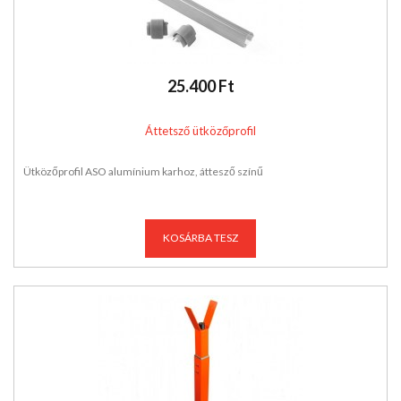
25.400 Ft
Áttetsző ütközőprofil
Ütközőprofil ASO alumínium karhoz, áttesző színű
KOSÁRBA TESZ