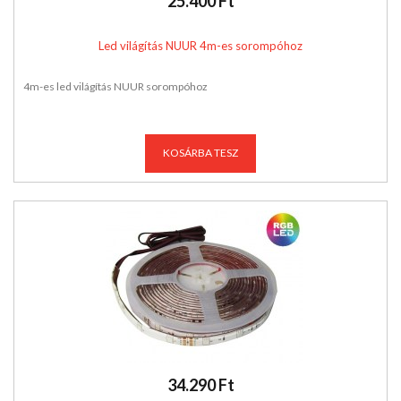
25.400 Ft
Led világítás NUUR 4m-es sorompóhoz
4m-es led világítás NUUR sorompóhoz
KOSÁRBA TESZ
34.290 Ft