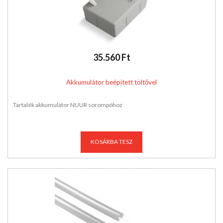
35.560 Ft
Akkumulátor beépített töltővel
Tartalék akkumulátor NUUR sorompóhoz
KOSÁRBA TESZ