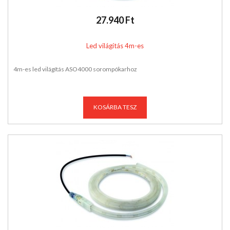
27.940 Ft
Led világítás 4m-es
4m-es led világítás ASO4000 sorompókarhoz
KOSÁRBA TESZ