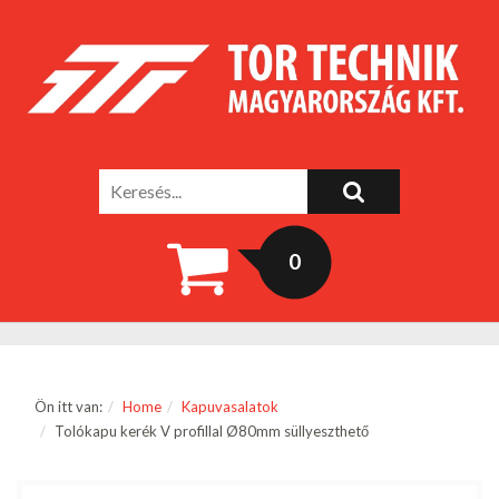
0
Ön itt van:
Home
Kapuvasalatok
Tolókapu kerék V profillal Ø80mm süllyeszthető