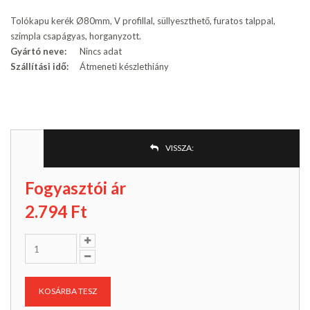
Tolókapu kerék Ø80mm, V profillal, süllyeszthető, furatos talppal,
szimpla csapágyas, horganyzott.
Gyártó neve:
Nincs adat
Szállítási idő:
Átmeneti készlethiány
VISSZA:
Fogyasztói ár
2.794
Ft
KOSÁRBA TESZ