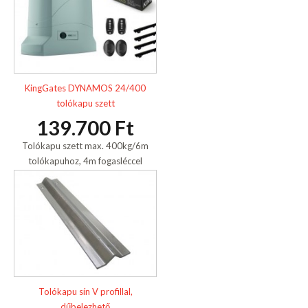
KingGates DYNAMOS 24/400
tolókapu szett
139.700 Ft
Tolókapu szett max. 400kg/6m
tolókapuhoz, 4m fogasléccel
Tolókapu sín V profillal,
dűbelezhető