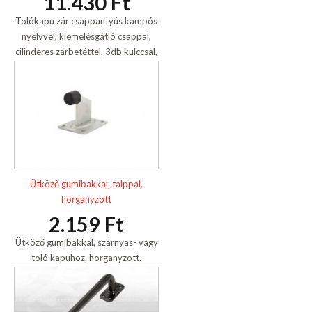
11.430 Ft
Tolókapu zár csappantyús kampós
nyelvvel, kiemelésgátló csappal,
cilinderes zárbetéttel, 3db kulccsal,
horganyzott.
Ütköző gumibakkal, talppal,
horganyzott
2.159 Ft
Ütköző gumibakkal, szárnyas- vagy
toló kapuhoz, horganyzott.