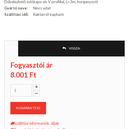
Dűbelezhető tolókapu sín V profillal, L=3m, horganyzott
Gyártó neve:
Nincs adat
Szállítási idő:
Raktárról kapható
VISSZA:
Fogyasztói ár
8.001
Ft
KOSÁRBA TESZ
Szállítási információk, díjak