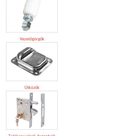
Vezetőgörgők
Ütközők
Tolókapu zárak, fogantyúk