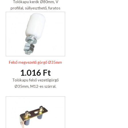
Tolókapu kerék Ø80mm, V
profillal, süllyeszthető, furatos
talppal, szimpla csapágyas,
horganyzott.
Felső megvezető görgő Ø35mm
1.016 Ft
Tolókapu felső vezetőgörgő
Ø35mm, M12-es szárral.