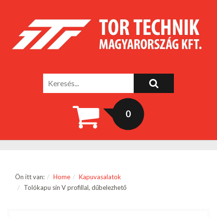
0
Ön itt van:
Home
Kapuvasalatok
Tolókapu sín V profillal, dűbelezhető