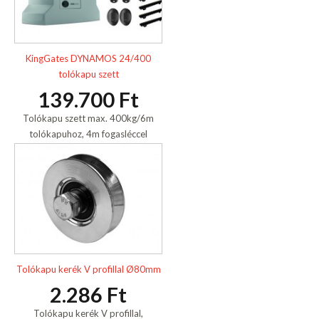
KingGates DYNAMOS 24/400
tolókapu szett
139.700 Ft
Tolókapu szett max. 400kg/6m
tolókapuhoz, 4m fogasléccel
Tolókapu kerék V profillal Ø80mm
2.286 Ft
Tolókapu kerék V profillal,