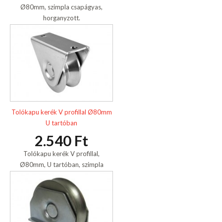
Ø80mm, szimpla csapágyas,
horganyzott.
Tolókapu kerék V profillal Ø80mm
U tartóban
2.540 Ft
Tolókapu kerék V profillal,
Ø80mm, U tartóban, szimpla
csapágyas, horganyzott.