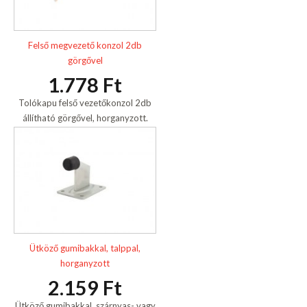
Felső megvezető konzol 2db
görgővel
1.778 Ft
Tolókapu felső vezetőkonzol 2db
állítható görgővel, horganyzott.
Ütköző gumibakkal, talppal,
horganyzott
2.159 Ft
Ütköző gumibakkal, szárnyas- vagy