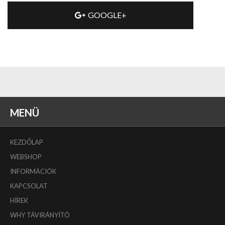
GOOGLE+
MENÜ
KEZDŐLAP
WEBSHOP
INFORMÁCIÓK
KAPCSOLAT
HÍREK
WHY TÁVIRÁNYÍTÓ