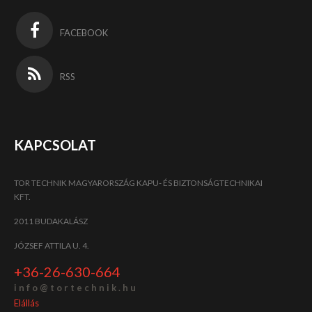
FACEBOOK
RSS
KAPCSOLAT
TOR TECHNIK MAGYARORSZÁG KAPU- ÉS BIZTONSÁGTECHNIKAI
KFT.
2011 BUDAKALÁSZ
JÓZSEF ATTILA U. 4.
+36-26-630-664
i n f o @ t o r t e c h n i k . h u
Elállás