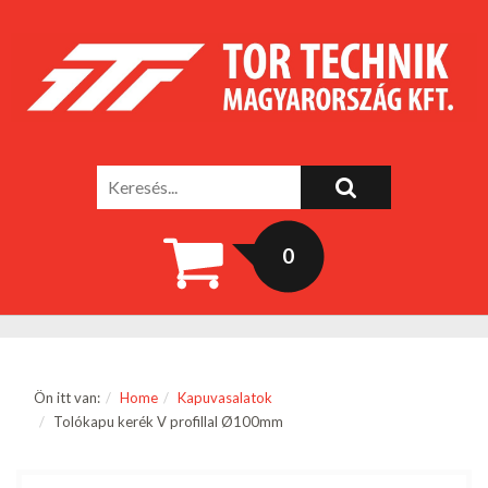
0
Ön itt van:
Home
Kapuvasalatok
Tolókapu kerék V profillal Ø100mm