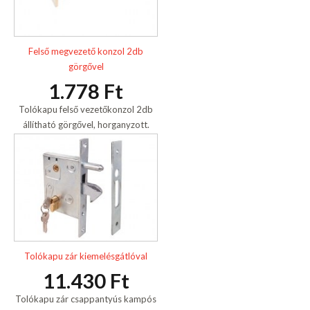
Felső megvezető konzol 2db
görgővel
1.778 Ft
Tolókapu felső vezetőkonzol 2db
állítható görgővel, horganyzott.
Tolókapu zár kiemelésgátlóval
11.430 Ft
Tolókapu zár csappantyús kampós