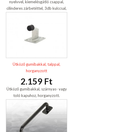
nyelvvel, kiemelésgátló csappal,
cilinderes zárbetéttel, 3db kulccsal,
horganyzott.
Ütköző gumibakkal, talppal,
horganyzott
2.159 Ft
Ütköző gumibakkal, szárnyas- vagy
toló kapuhoz, horganyzott.