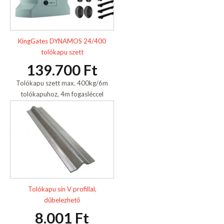
KingGates DYNAMOS 24/400
tolókapu szett
139.700 Ft
Tolókapu szett max. 400kg/6m
tolókapuhoz, 4m fogasléccel
Tolókapu sín V profillal,
dűbelezhető
8.001 Ft