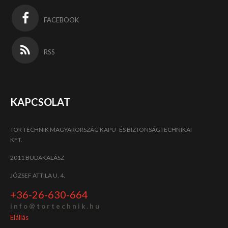
FACEBOOK
RSS
KAPCSOLAT
TOR TECHNIK MAGYARORSZÁG KAPU- ÉS BIZTONSÁGTECHNIKAI
KFT.
2011 BUDAKALÁSZ
JÓZSEF ATTILA U. 4.
+36-26-630-664
i n f o @ t o r t e c h n i k . h u
Elállás