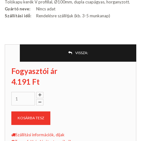
Tolókapu kerék V profillal, Ø100mm, dupla csapágyas, horganyzott.
Gyártó neve:
Nincs adat
Szállítási idő:
Rendelésre szállítjuk (kb. 3-5 munkanap)
VISSZA:
Fogyasztói ár
4.191
Ft
KOSÁRBA TESZ
Szállítási információk, díjak