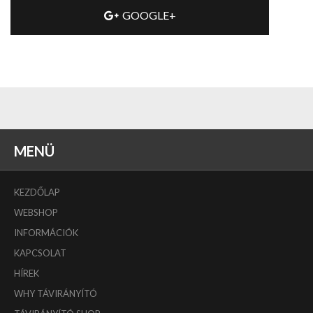
GOOGLE+
MENÜ
KEZDŐLAP
WEBSHOP
INFORMÁCIÓK
KAPCSOLAT
HÍREK
WHY TÁVIRÁNYÍTÓ