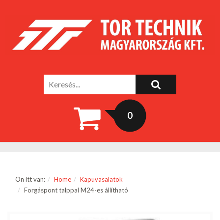
0
Ön itt van:
Home
Kapuvasalatok
Forgáspont talppal M24-es állítható