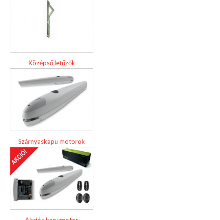
Középső letűzők
Szárnyaskapu motorok
Akciós kapumotor