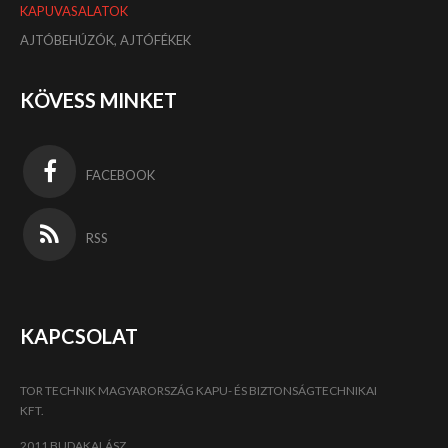
KAPUVASALATOK
AJTÓBEHÚZÓK, AJTÓFÉKEK
KÖVESS MINKET
FACEBOOK
RSS
KAPCSOLAT
TOR TECHNIK MAGYARORSZÁG KAPU- ÉS BIZTONSÁGTECHNIKAI
KFT.
2011 BUDAKALÁSZ