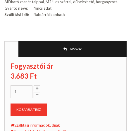
Állítható zsanér talppal, M24-es szárral, dűbelezhető, horganyzott.
Gyártó neve:
Nincs adat
Szállítási idő:
Raktárról kapható
VISSZA:
Fogyasztói ár
3.683
Ft
KOSÁRBA TESZ
Szállítási információk, díjak