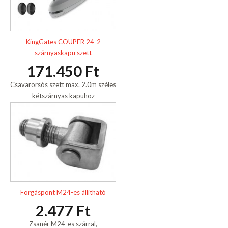
KingGates COUPER 24-2
szárnyaskapu szett
171.450 Ft
Csavarorsós szett max. 2.0m széles
kétszárnyas kapuhoz
Forgáspont M24-es állítható
2.477 Ft
Zsanér M24-es szárral,