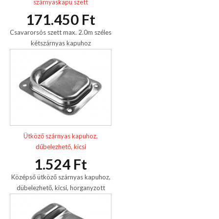
szárnyaskapu szett
171.450 Ft
Csavarorsós szett max. 2.0m széles
kétszárnyas kapuhoz
Ütköző szárnyas kapuhoz,
dűbelezhető, kicsi
1.524 Ft
Középső ütköző szárnyas kapuhoz,
dübelezhető, kicsi, horganyzott