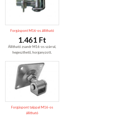
Forgáspont M16-os állítható
1.461 Ft
Állítható zsanér M16-os szárral,
hegeszthető, horganyzott.
Forgáspont talppal M16-os
állítható