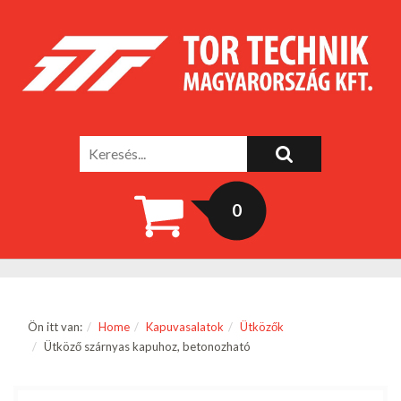
0
Ön itt van:
Home
Kapuvasalatok
Ütközők
Ütköző szárnyas kapuhoz, betonozható