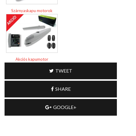
Szárnyaskapu motorok
Akciós kapumotor
TWEET
SHARE
GOOGLE+