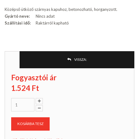
Középső ütköző szárnyas kapuhoz, betonozható, horganyzott.
Gyártó neve:
Nincs adat
Szállítási idő:
Raktárról kapható
VISSZA:
Fogyasztói ár
1.524
Ft
KOSÁRBA TESZ