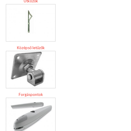
Ütközők
Középső letűzők
Forgáspontok