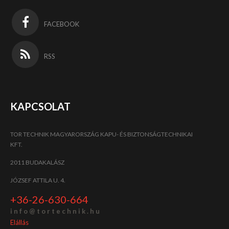
FACEBOOK
RSS
KAPCSOLAT
TOR TECHNIK MAGYARORSZÁG KAPU- ÉS BIZTONSÁGTECHNIKAI
KFT.
2011 BUDAKALÁSZ
JÓZSEF ATTILA U. 4.
+36-26-630-664
i n f o @ t o r t e c h n i k . h u
Elállás