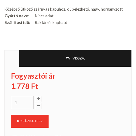
Középső ütköző szárnyas kapuhoz, dübelezhető, nagy, horganyzott
Gyártó neve:
Nincs adat
Szállítási idő:
Raktárról kapható
VISSZA:
Fogyasztói ár
1.778
Ft
KOSÁRBA TESZ