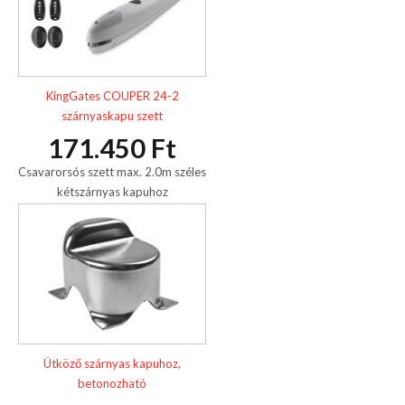
KingGates COUPER 24-2
szárnyaskapu szett
171.450 Ft
Csavarorsós szett max. 2.0m széles
kétszárnyas kapuhoz
Ütköző szárnyas kapuhoz,
betonozható