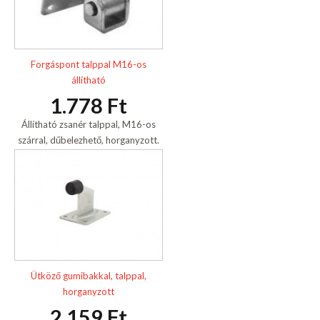
Forgáspont talppal M16-os
állítható
1.778 Ft
Állítható zsanér talppal, M16-os
szárral, dűbelezhető, horganyzott.
Ütköző gumibakkal, talppal,
horganyzott
2.159 Ft