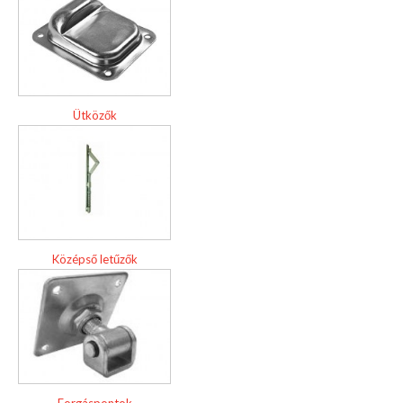
Ütközők
Középső letűzők
Forgáspontok