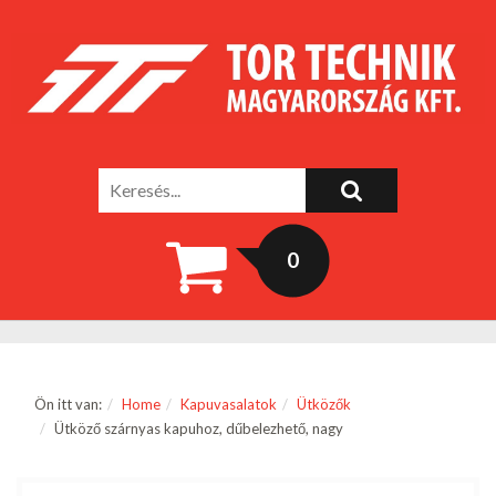
0
Ön itt van:
Home
Kapuvasalatok
Ütközők
Ütköző szárnyas kapuhoz, dűbelezhető, nagy