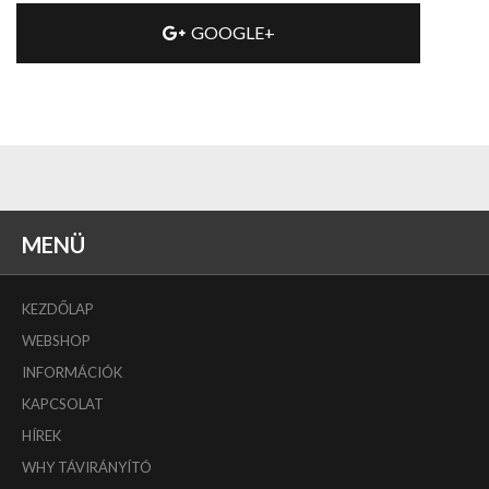
GOOGLE+
MENÜ
KEZDŐLAP
WEBSHOP
INFORMÁCIÓK
KAPCSOLAT
HÍREK
WHY TÁVIRÁNYÍTÓ