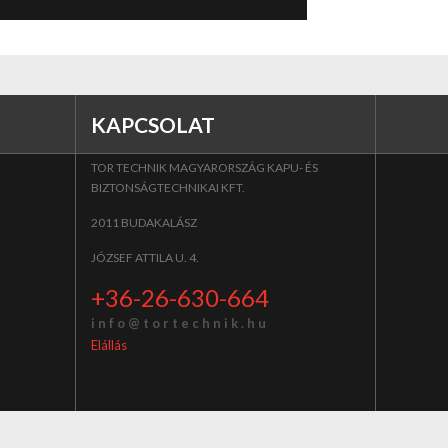
KAPCSOLAT
TOR TECHNIK MAGYARORSZÁG KAPU- ÉS
BIZTONSÁGTECHNIKAI KFT.
2011 BUDAKALÁSZ
JÓZSEF ATTILA U. 4.
+36-26-630-664
i n f o @ t o r t e c h n i k . h u
Elállás