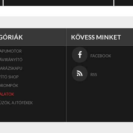
GÓRIÁK
KÖVESS MINKET
KAPUMOTOR
FACEBOOK
ÁVIRÁNYÍTÓ
GARÁZSKAPU
RSS
YÍTÓ SHOP
OROMPÓK
ALATOK
ÚZÓK, AJTÓFÉKEK