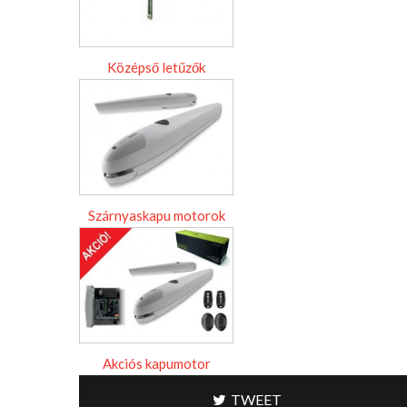
Középső letűzők
Szárnyaskapu motorok
Akciós kapumotor
TWEET