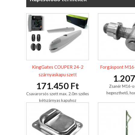
KingGates COUPER 24-2
Forgáspont M16-o
szárnyaskapu szett
1.207
171.450 Ft
Zsanér M16-os 
hegeszthető, ho
Csavarorsós szett max. 2.0m széles
kétszárnyas kapuhoz