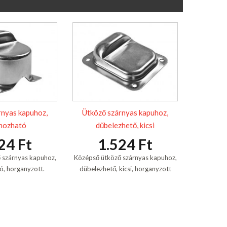
rnyas kapuhoz,
Ütköző szárnyas kapuhoz,
nozható
dűbelezhető, kicsi
24 Ft
1.524 Ft
 szárnyas kapuhoz,
Középső ütköző szárnyas kapuhoz,
, horganyzott.
dübelezhető, kicsi, horganyzott