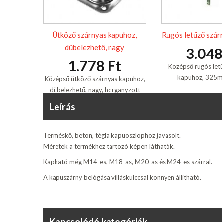
Ütköző szárnyas kapuhoz,
Rugós letűző szár
dűbelezhető, nagy
3.048
1.778 Ft
Középső rugós let
kapuhoz, 325
Középső ütköző szárnyas kapuhoz,
dübelezhető, nagy, horganyzott
Leírás
Terméskő, beton, tégla kapuoszlophoz javasolt.
Méretek a termékhez tartozó képen láthatók.
Kapható még M14-es, M18-as, M20-as és M24-es szárral.
A kapuszárny belógása villáskulccsal könnyen állítható.
Kapcsolódó kategóriák