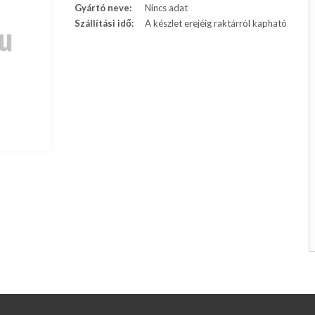
Gyártó neve:
Nincs adat
Szállítási idő:
A készlet erejéig raktárról kapható