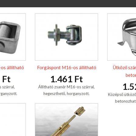
s állítható
Forgáspont M16-os állítható
Ütköző szá
beto
 Ft
1.461 Ft
1.5
szárral,
Állítható zsanér M16-os szárral,
rganyzott.
hegeszthető, horganyzott.
Középső ütköző
betonozható