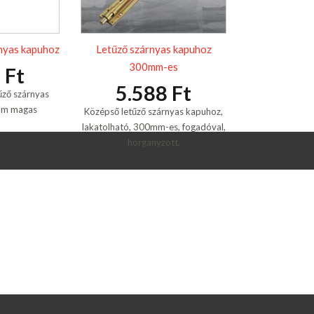
nyas kapuhoz
Letűző szárnyas kapuhoz
300mm-es
 Ft
5.588 Ft
űző szárnyas
mm magas
Középső letűző szárnyas kapuhoz,
lakatolható, 300mm-es, fogadóval,
horganyzott.