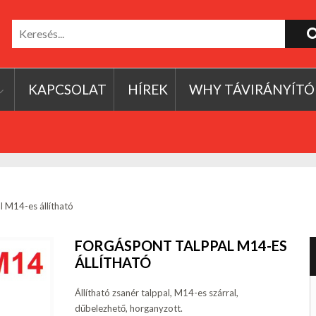
KAPCSOLAT
HÍREK
WHY TÁVIRÁNYÍTÓ
l M14-es állítható
FORGÁSPONT TALPPAL M14-ES
ÁLLÍTHATÓ
Állítható zsanér talppal, M14-es szárral,
dűbelezhető, horganyzott.