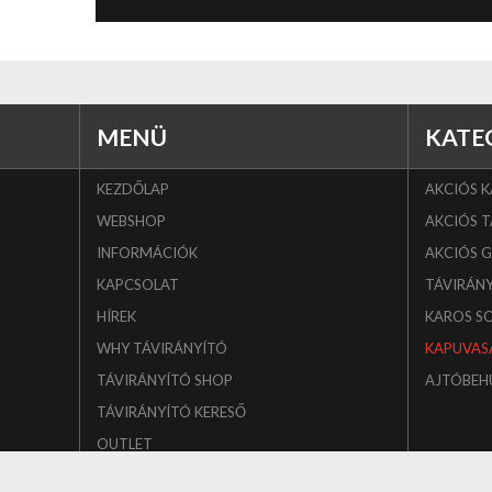
MENÜ
KATE
KEZDŐLAP
AKCIÓS 
WEBSHOP
AKCIÓS T
INFORMÁCIÓK
AKCIÓS 
KAPCSOLAT
TÁVIRÁN
HÍREK
KAROS S
WHY TÁVIRÁNYÍTÓ
KAPUVAS
TÁVIRÁNYÍTÓ SHOP
AJTÓBEH
TÁVIRÁNYÍTÓ KERESŐ
OUTLET