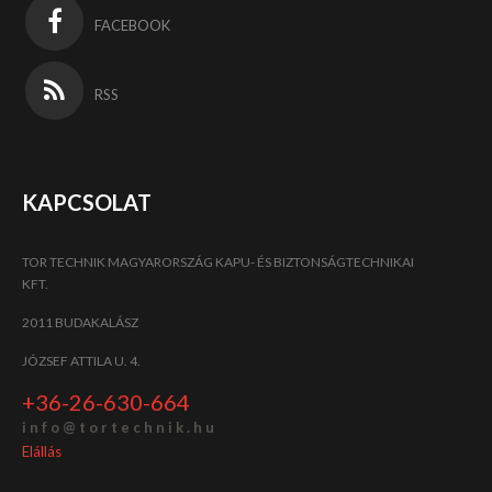
FACEBOOK
RSS
KAPCSOLAT
TOR TECHNIK MAGYARORSZÁG KAPU- ÉS BIZTONSÁGTECHNIKAI
KFT.
2011 BUDAKALÁSZ
JÓZSEF ATTILA U. 4.
+36-26-630-664
i n f o @ t o r t e c h n i k . h u
Elállás