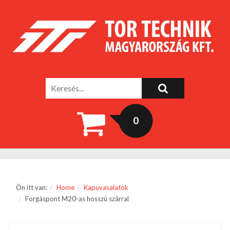
0
Ön itt van:
Home
Kapuvasalatok
Forgáspont M20-as hosszú szárral