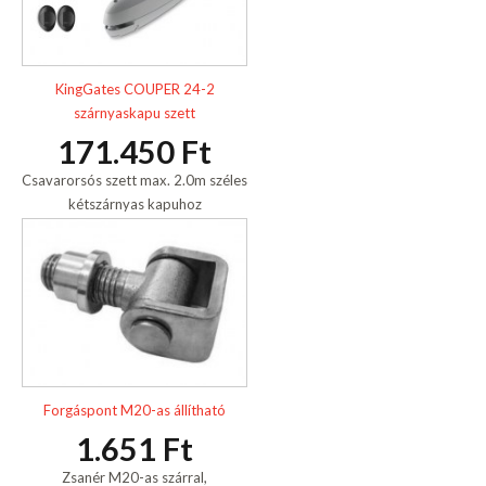
KingGates COUPER 24-2
szárnyaskapu szett
171.450 Ft
Csavarorsós szett max. 2.0m széles
kétszárnyas kapuhoz
Forgáspont M20-as állítható
1.651 Ft
Zsanér M20-as szárral,