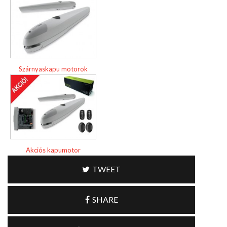
Szárnyaskapu motorok
Akciós kapumotor
TWEET
SHARE