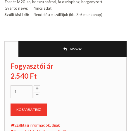
Zsanér M20-as, hosszú szárral, fa oszlophoz, horganyzott.
Gyártó neve:
Nincs adat
Szállítási idő:
Rendelésre szállítjuk (kb. 3-5 munkanap)
VISSZA:
Fogyasztói ár
2.540
Ft
KOSÁRBA TESZ
Szállítási információk, díjak