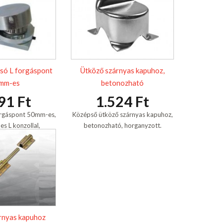
só L forgáspont
Ütköző szárnyas kapuhoz,
mm-es
betonozható
91 Ft
1.524 Ft
forgáspont 50mm-es,
Középső ütköző szárnyas kapuhoz,
 L konzollal,
betonozható, horganyzott.
s, horganyzott,
szthető.
rnyas kapuhoz