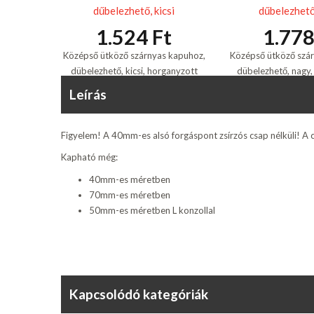
dűbelezhető, kicsi
dűbelezhető
1.524 Ft
1.778
Középső ütköző szárnyas kapuhoz,
Középső ütköző szá
dübelezhető, kicsi, horganyzott
dübelezhető, nagy,
Leírás
Figyelem! A 40mm-es alsó forgáspont zsírzós csap nélküli! A
Kapható még:
40mm-es méretben
70mm-es méretben
50mm-es méretben L konzollal
Kapcsolódó kategóriák