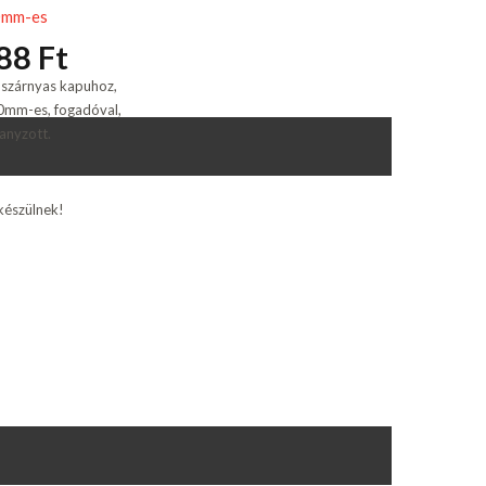
0mm-es
88 Ft
 szárnyas kapuhoz,
0mm-es, fogadóval,
anyzott.
készülnek!