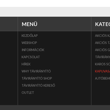
MENÜ
KATE
KEZDŐLAP
AKCIÓS 
WEBSHOP
AKCIÓS T
INFORMÁCIÓK
AKCIÓS 
KAPCSOLAT
TÁVIRÁN
HÍREK
KAROS S
WHY TÁVIRÁNYÍTÓ
KAPUVAS
TÁVIRÁNYÍTÓ SHOP
AJTÓBEH
TÁVIRÁNYÍTÓ KERESŐ
OUTLET