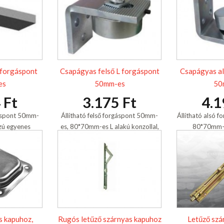
 forgáspont
Csapágyas felső L forgáspont
Csapágyas al
es
50mm-es
50
 Ft
3.175 Ft
4.1
gáspont 50mm-
Állítható felső forgáspont 50mm-
Állítható alsó 
zú egyenes
es, 80*70mm-es L alakú konzollal,
80*70mm-es
, horganyzott,
csapágyas, horganyzott,
kúpcsapágya
tő.
hegeszthető.
hege
s kapuhoz,
Rugós letűző szárnyas kapuhoz
Letűző szá