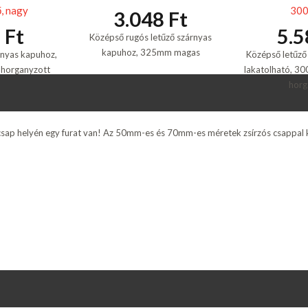
, nagy
30
3.048 Ft
 Ft
5.5
Középső rugós letűző szárnyas
kapuhoz, 325mm magas
rnyas kapuhoz,
Középső letűző
 horganyzott
lakatolható, 30
horg
 csap helyén egy furat van! Az 50mm-es és 70mm-es méretek zsírzós csappal 