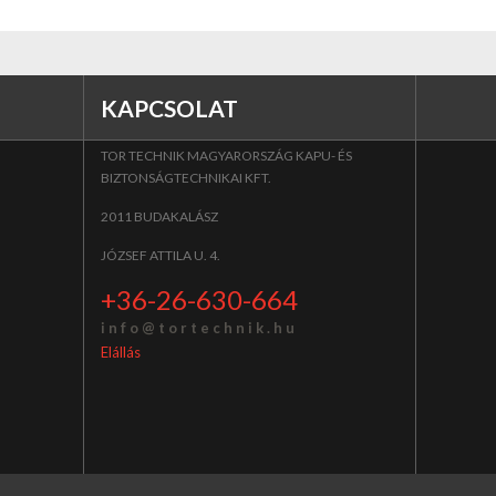
KAPCSOLAT
TOR TECHNIK MAGYARORSZÁG KAPU- ÉS
BIZTONSÁGTECHNIKAI KFT.
2011 BUDAKALÁSZ
JÓZSEF ATTILA U. 4.
+36-26-630-664
i n f o @ t o r t e c h n i k . h u
Elállás