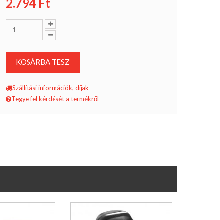
2.794
Ft
KOSÁRBA TESZ
Szállítási információk, díjak
Tegye fel kérdését a termékről