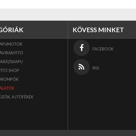
GÓRIÁK
KÖVESS MINKET
KAPUMOTOR
FACEBOOK
ÁVIRÁNYÍTÓ
GARÁZSKAPU
RSS
YÍTÓ SHOP
OROMPÓK
ALATOK
ÚZÓK, AJTÓFÉKEK