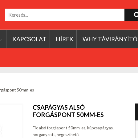
KAPCSOLAT
HÍREK
WHY TÁVIRÁNYÍTÓ
orgáspont 50mm-es
CSAPÁGYAS ALSÓ
FORGÁSPONT 50MM-ES
Fix alsó forgáspont 50mm-es, kúpcsapágyas,
horganyzott, hegeszthető.