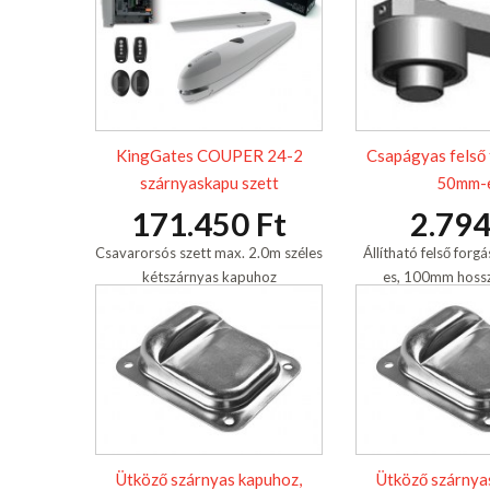
KingGates COUPER 24-2
Csapágyas felső
szárnyaskapu szett
50mm-
171.450 Ft
2.794
Csavarorsós szett max. 2.0m széles
Állítható felső for
kétszárnyas kapuhoz
es, 100mm hoss
konzollal, csapágyas
hegeszthe
Ütköző szárnyas kapuhoz,
Ütköző szárnya