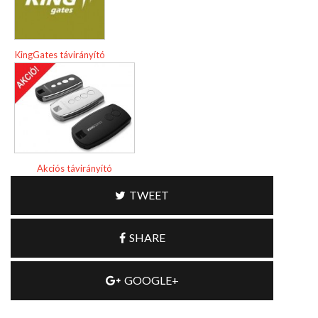
KingGates távirányító
Akciós távirányító
TWEET
SHARE
GOOGLE+