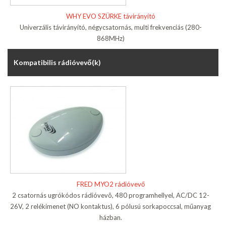
WHY EVO SZÜRKE távirányító
Univerzális távirányító, négycsatornás, multi frekvenciás (280-
868MHz)
Kompatibilis rádióvevő(k)
FRED MYO2 rádióvevő
2 csatornás ugrókódos rádióvevõ, 480 programhellyel, AC/DC 12-
26V, 2 relékimenet (NO kontaktus), 6 pólusú sorkapoccsal, műanyag
házban.