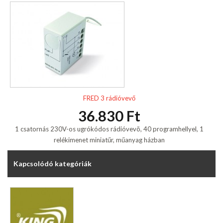
FRED 3 rádióvevő
36.830 Ft
1 csatornás 230V-os ugrókódos rádióvevõ, 40 programhellyel, 1
relékimenet miniatűr, műanyag házban
Kapcsolódó kategóriák