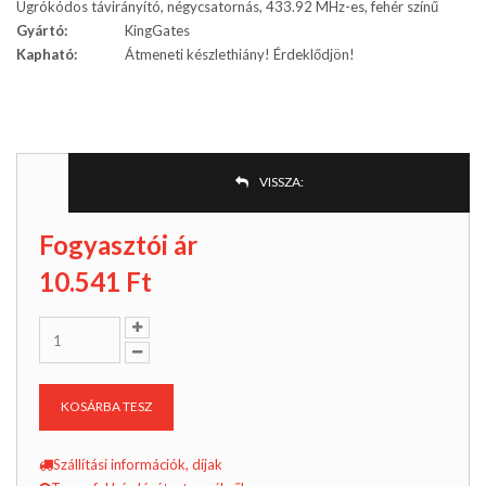
Ugrókódos távirányító, négycsatornás, 433.92 MHz-es, fehér színű
Gyártó:
KingGates
Kapható:
Átmeneti készlethiány! Érdeklődjön!
VISSZA:
Fogyasztói ár
10.541
Ft
KOSÁRBA TESZ
Szállítási információk, díjak