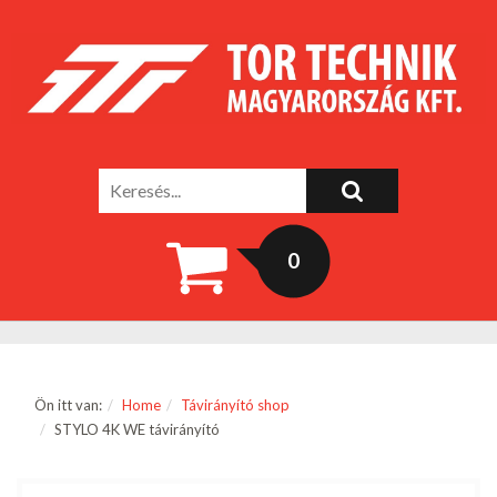
0
Ön itt van:
Home
Távirányító shop
STYLO 4K WE távirányító