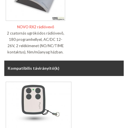
NOVO RX2 rádióvevő
2 csatornás ugrókódos rádióvevõ,
180 programhellyel, AC/DC 12-
26V, 2 relékimenet (NO/NC/TIME
kontaktus), fém/műanyag házban.
Kompatibilis távirányító(k)