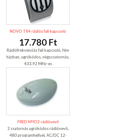
NOVO TX4 rádiós fali kapcsoló
17.780 Ft
Rádiófrekvenciás fali kapcsoló, fém
házban, ugrókódos, négycsatornás,
433.92 MHz-es
FRED MYO2 rádióvevő
2 csatornás ugrókódos rádióvevõ,
480 programhellyel, AC/DC 12-