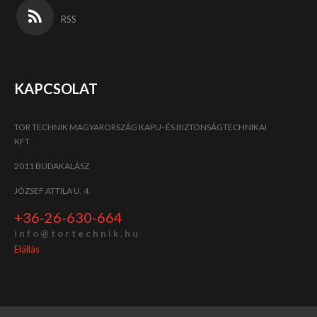
RSS
KAPCSOLAT
TOR TECHNIK MAGYARORSZÁG KAPU- ÉS BIZTONSÁGTECHNIKAI
KFT.
2011 BUDAKALÁSZ
JÓZSEF ATTILA U. 4.
+36-26-630-664
i n f o @ t o r t e c h n i k . h u
Elállás