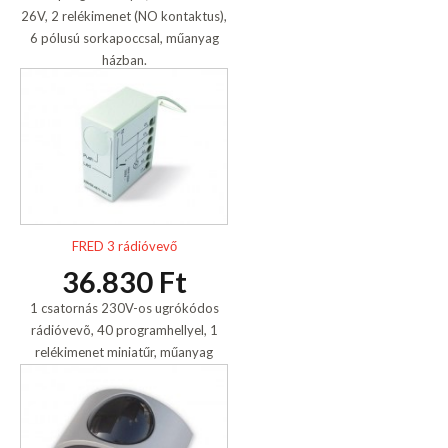
26V, 2 relékimenet (NO kontaktus),
6 pólusú sorkapoccsal, műanyag
házban.
FRED 3 rádióvevő
36.830 Ft
1 csatornás 230V-os ugrókódos
rádióvevõ, 40 programhellyel, 1
relékimenet miniatűr, műanyag
házban