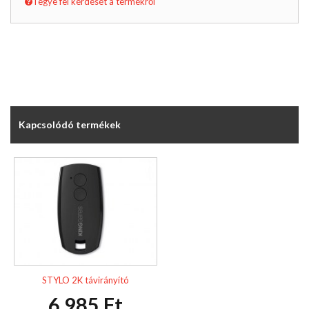
Tegye fel kérdését a termékről
Kapcsolódó termékek
STYLO 2K távirányító
6.985 Ft