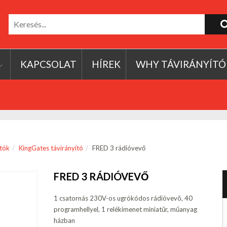
KAPCSOLAT
HÍREK
WHY TÁVIRÁNYÍTÓ
ítók
KingGates távirányító
FRED 3 rádióvevő
FRED 3 RÁDIÓVEVŐ
1 csatornás 230V-os ugrókódos rádióvevõ, 40
programhellyel, 1 relékimenet miniatűr, műanyag
házban