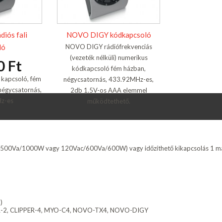
iós fali
NOVO DIGY kódkapcsoló
ló
NOVO DIGY rádiófrekvenciás
(vezeték nélküli) numerikus
0 Ft
kódkapcsoló fém házban,
i kapcsoló, fém
négycsatornás, 433.92MHz-es,
négycsatornás,
2db 1.5V-os AAA elemmel
z-es
működtethető.
c/500Va/1000W vagy 120Vac/600Va/600W) vagy időzíthető kikapcsolás 1 má
)
PER-2, CLIPPER-4, MYO-C4, NOVO-TX4, NOVO-DIGY