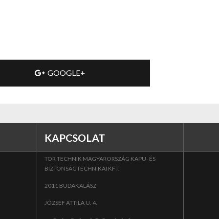
GOOGLE+
KAPCSOLAT
TOR TECHNIK MAGYARORSZÁG KAPU- ÉS
BIZTONSÁGTECHNIKAI KFT.
2011 BUDAKALÁSZ
JÓZSEF ATTILA U. 4.