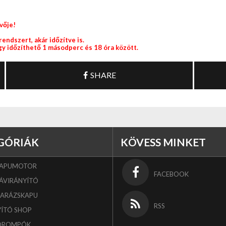
vője!
endszert, akár időzítve is.
gy időzíthető 1 másodperc és 18 óra között.
SHARE
GÓRIÁK
KÖVESS MINKET
KAPUMOTOR
FACEBOOK
ÁVIRÁNYÍTÓ
GARÁZSKAPU
RSS
YÍTÓ SHOP
OROMPÓK