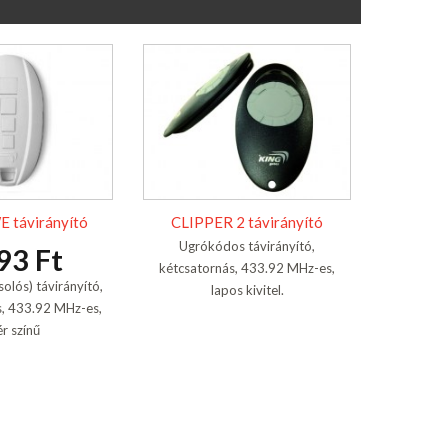
 távirányító
CLIPPER 2 távirányító
Ugrókódos távirányító,
93 Ft
kétcsatornás, 433.92 MHz-es,
olós) távirányító,
lapos kivitel.
, 433.92 MHz-es,
ér színű