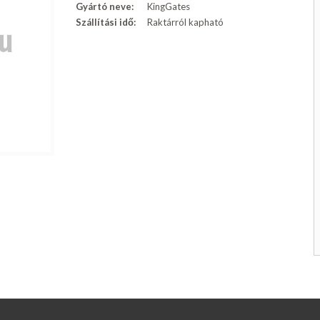
Gyártó neve:
KingGates
Szállítási idő:
Raktárról kapható