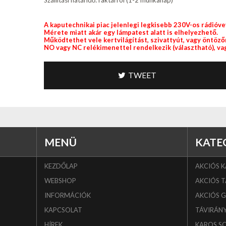
Szállítási határidő: raktárról (1-2 munkanap)
A kaputechnikai piac jelenlegi legkisebb 230V-os rádióve
Mérete miatt akár egy lámpatest alatt is elhelyezhető.
Működtethet vele kertvilágítást, szivattyút, vagy öntözőr
NO vagy NC relékimenettel rendelkezik (választható), va
TWEET
MENÜ
KATE
KEZDŐLAP
AKCIÓS 
WEBSHOP
AKCIÓS T
INFORMÁCIÓK
AKCIÓS 
KAPCSOLAT
TÁVIRÁN
HÍREK
KAROS S