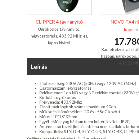
CLIPPER 4 távirányító
NOVO TX4 rád
Ugrókódos távirányító,
kapcso
négycsatornás, 433.92 MHz-es,
17.78
lapos kivitel.
Rádiófrekvenciás fal
házban, ugrókódos, 
433.92 MH
Leírás
Tápfeszültség: 230V AC (50Hz) vagy 120V AC (60Hz)
Csatornaszám: egycsatornás
Relékimenet: 1db NO vagy NC relékimenettel (230Va
Kódolás: ugrókódos
Frekvencia: 433.92Mhz
Tárolt távirányítók száma: maximum 40db
Működési hőmérséklet: -20 és +55oC között
Méret: 40*18*32mm
Egyéb: Műanyag házban (nem kültéri kivitel - IP20)
Antenna: tartozék (külső antenna nem csatlakoztatható
Kompatibilis: STYLO-4, STYLO-2K, STYLO-4K, CLIP