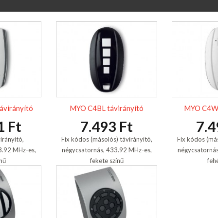
virányító
MYO C4BL távirányító
MYO C4WE
1 Ft
7.493 Ft
7.4
rányító,
Fix kódos (másolós) távirányító,
Fix kódos (más
3.92 MHz-es,
négycsatornás, 433.92 MHz-es,
négycsatornás
ínű
fekete színű
feh