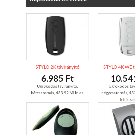
STYLO 2K távirányító
STYLO 4K WE tá
6.985 Ft
10.54
Ugrókódos távirányító,
Ugrókódos távi
kétcsatornás, 433.92 MHz-es.
négycsatornás, 43
fehér sz