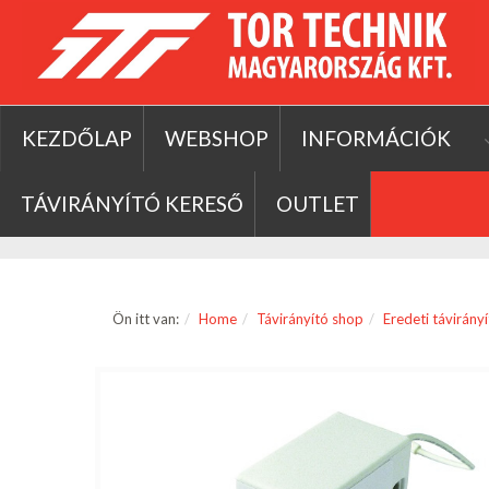
KEZDŐLAP
WEBSHOP
INFORMÁCIÓK
TÁVIRÁNYÍTÓ KERESŐ
OUTLET
Ön itt van:
Home
Távirányító shop
Eredeti távirány