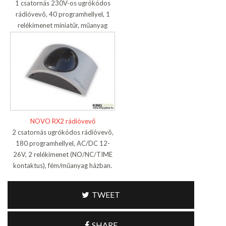
1 csatornás 230V-os ugrókódos
rádióvevõ, 40 programhellyel, 1
relékimenet miniatűr, műanyag
házban
NOVO RX2 rádióvevő
2 csatornás ugrókódos rádióvevõ,
180 programhellyel, AC/DC 12-
26V, 2 relékimenet (NO/NC/TIME
kontaktus), fém/műanyag házban.
TWEET
SHARE