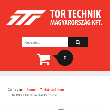
0
Ön itt van:
Home
Távirányító shop
NOVO TX4 rádiós fali kapcsoló