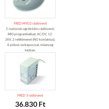
FRED MYO2 rádióvevő
2 csatornás ugrókódos rádióvevõ,
480 programhellyel, AC/DC 12-
26V, 2 relékimenet (NO kontaktus),
6 pólusú sorkapoccsal, műanyag
házban.
FRED 3 rádióvevő
36.830 Ft