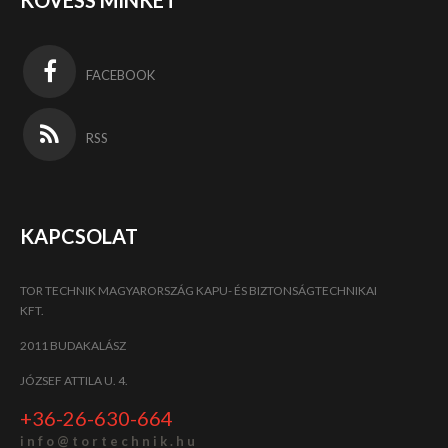
FACEBOOK
RSS
KAPCSOLAT
TOR TECHNIK MAGYARORSZÁG KAPU- ÉS BIZTONSÁGTECHNIKAI
KFT.
2011 BUDAKALÁSZ
JÓZSEF ATTILA U. 4.
+36-26-630-664
i n f o @ t o r t e c h n i k . h u