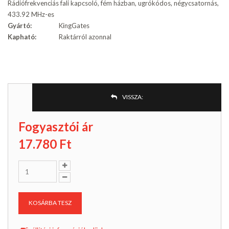
Rádiófrekvenciás fali kapcsoló, fém házban, ugrókódos, négycsatornás,
433.92 MHz-es
Gyártó:
KingGates
Kapható:
Raktárról azonnal
VISSZA:
Fogyasztói ár
17.780
Ft
KOSÁRBA TESZ