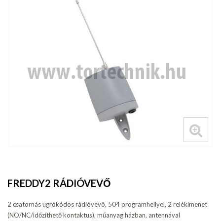
FREDDY2 RÁDIÓVEVŐ
2 csatornás ugrókódos rádióvevõ, 504 programhellyel, 2 relékimenet
(NO/NC/időzíthető kontaktus), műanyag házban, antennával