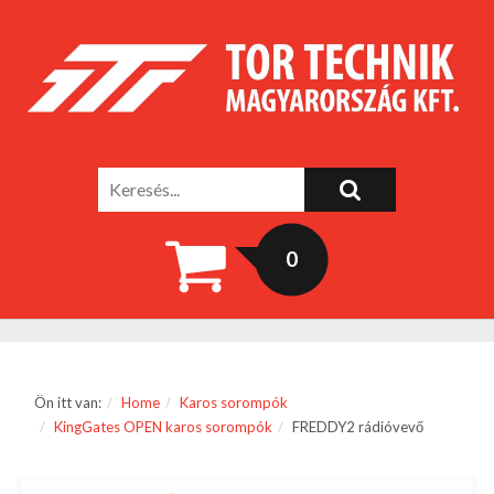
0
Ön itt van:
Home
Karos sorompók
KingGates OPEN karos sorompók
FREDDY2 rádióvevő