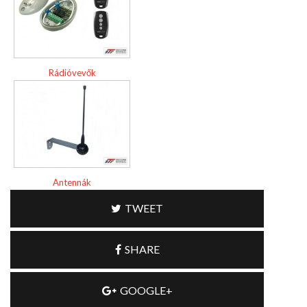
Rádióvevők
Antennák
TWEET
SHARE
GOOGLE+