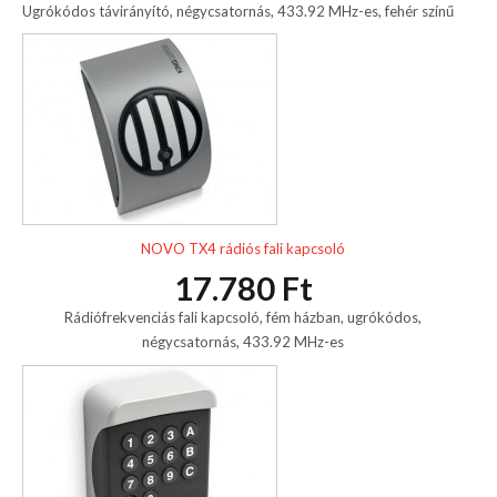
Ugrókódos távirányító, négycsatornás, 433.92 MHz-es, fehér színű
NOVO TX4 rádiós fali kapcsoló
17.780 Ft
Rádiófrekvenciás fali kapcsoló, fém házban, ugrókódos,
négycsatornás, 433.92 MHz-es