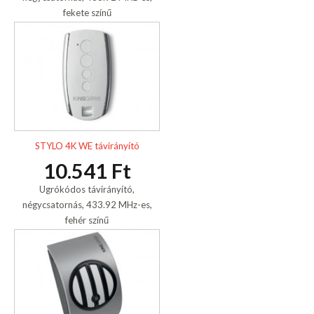
fekete színű
STYLO 4K WE távirányító
10.541 Ft
Ugrókódos távirányító,
négycsatornás, 433.92 MHz-es,
fehér színű