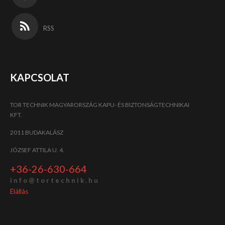
RSS
KAPCSOLAT
TOR TECHNIK MAGYARORSZÁG KAPU- ÉS BIZTONSÁGTECHNIKAI
KFT.
2011 BUDAKALÁSZ
JÓZSEF ATTILA U. 4.
+36-26-630-664
i n f o @ t o r t e c h n i k . h u
Elállás