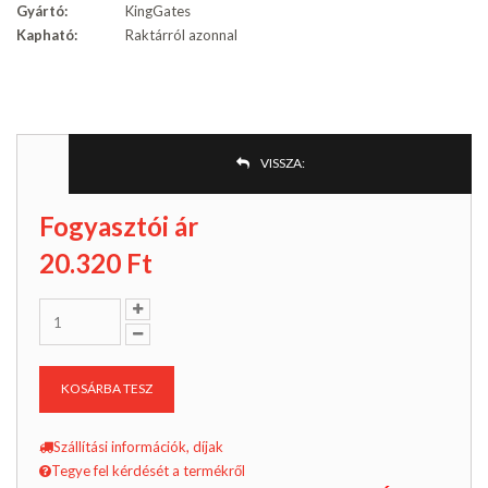
Gyártó:
KingGates
Kapható:
Raktárról azonnal
VISSZA:
Fogyasztói ár
20.320
Ft
KOSÁRBA TESZ
Szállítási információk, díjak
Tegye fel kérdését a termékről