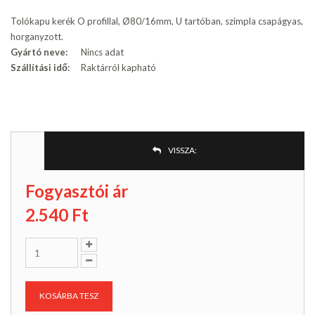
Tolókapu kerék O profillal, Ø80/16mm, U tartóban, szimpla csapágyas,
horganyzott.
Gyártó neve:
Nincs adat
Szállítási idő:
Raktárról kapható
VISSZA:
Fogyasztói ár
2.540
Ft
KOSÁRBA TESZ