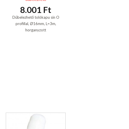
8.001 Ft
Dűbelezhető tolókapu sín O
profillal, Ø16mm, L=3m,
horganyzott