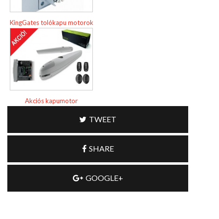
KingGates tolókapu motorok
Akciós kapumotor
TWEET
SHARE
GOOGLE+