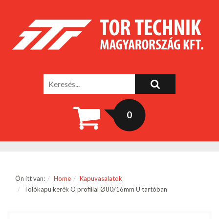
0
Ön itt van:
Home
Kapuvasalatok
Tolókapu kerék O profillal Ø80/16mm U tartóban