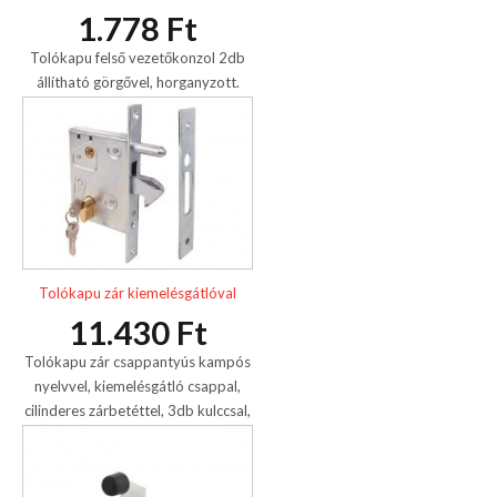
1.778 Ft
Tolókapu felső vezetőkonzol 2db
állítható görgővel, horganyzott.
Tolókapu zár kiemelésgátlóval
11.430 Ft
Tolókapu zár csappantyús kampós
nyelvvel, kiemelésgátló csappal,
cilinderes zárbetéttel, 3db kulccsal,
horganyzott.