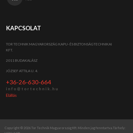
KAPCSOLAT
TOR TECHNIK MAGYARORSZÁG KAPU- ÉS BIZTONSÁGTECHNIKAI
KFT.
2011 BUDAKALÁSZ
JÓZSEF ATTILA U. 4.
+36-26-630-664
i n f o @ t o r t e c h n i k . h u
Elállás
Copyright © 2026 Tor Technik Magyarország Kft. Minden jog fenntartva.
Tárhely: