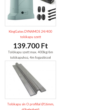
KingGates DYNAMOS 24/400
tolókapu szett
139.700 Ft
Tolókapu szett max. 400kg/6m
tolókapuhoz, 4m fogasléccel
Tolókapu sín O profillal Ø16mm,
dűbelezhető