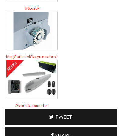
Ütközők
KingGates tolókapu motorok
Akciós kapumotor
TWEET
SHARE