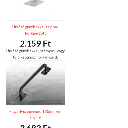
Ütköző gumibakkal, talppal,
horganyzott
2.159 Ft
Ütköző gumibakkal, szárnyas- vagy
toló kapuhoz, horganyzott.
Fogantyú, egyenes, 180mm-es,
fekete
3.683 Ft