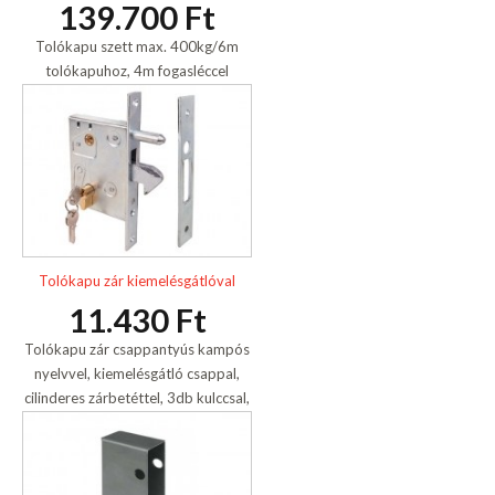
139.700 Ft
Tolókapu szett max. 400kg/6m
tolókapuhoz, 4m fogasléccel
Tolókapu zár kiemelésgátlóval
11.430 Ft
Tolókapu zár csappantyús kampós
nyelvvel, kiemelésgátló csappal,
cilinderes zárbetéttel, 3db kulccsal,
horganyzott.