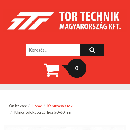
0
Ön itt van:
Home
Kapuvasalatok
Kilincs tolókapu zárhoz 50-60mm