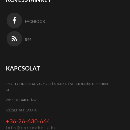
FACEBOOK
RSS
KAPCSOLAT
TOR TECHNIK MAGYARORSZÁG KAPU- ÉS BIZTONSÁGTECHNIKAI
KFT.
2011 BUDAKALÁSZ
JÓZSEF ATTILA U. 4.
+36-26-630-664
i n f o @ t o r t e c h n i k . h u