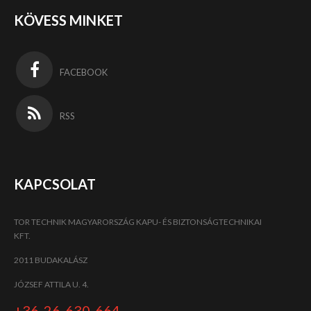
KÖVESS MINKET
FACEBOOK
RSS
KAPCSOLAT
TOR TECHNIK MAGYARORSZÁG KAPU- ÉS BIZTONSÁGTECHNIKAI
KFT.
2011 BUDAKALÁSZ
JÓZSEF ATTILA U. 4.
+36-26-630-664