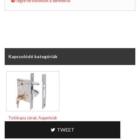
Tegye fel kérdését a termékről
Kapcsolódó kategóriák
Tolókapu zárak, fogantyúk
TWEET