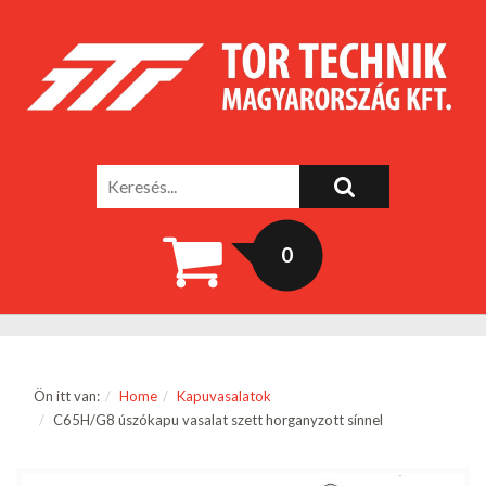
0
Ön itt van:
Home
Kapuvasalatok
C65H/G8 úszókapu vasalat szett horganyzott sínnel