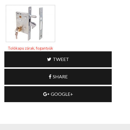
Tolókapu zárak, fogantyúk
TWEET
SHARE
GOOGLE+