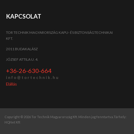
KAPCSOLAT
TOR TECHNIK MAGYARORSZÁG KAPU- ÉS BIZTONSÁGTECHNIKAI
KFT.
2011 BUDAKALÁSZ
JÓZSEF ATTILA U. 4.
+36-26-630-664
i n f o @ t o r t e c h n i k . h u
Elállás
Copyright © 2026 Tor Technik Magyarország Kft. Minden jog fenntartva.
Tárhely:
HQNet Kft