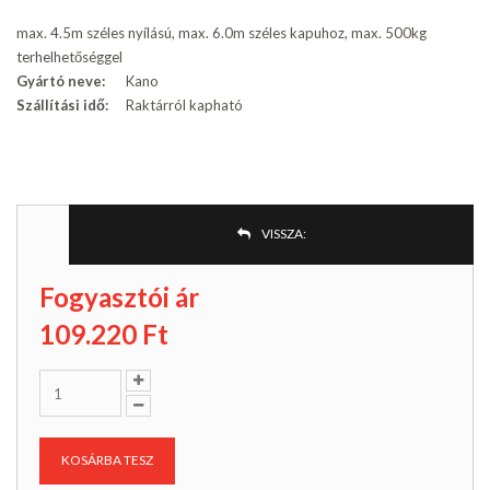
max. 4.5m széles nyílású, max. 6.0m széles kapuhoz, max. 500kg
terhelhetőséggel
Gyártó neve:
Kano
Szállítási idő:
Raktárról kapható
VISSZA:
Fogyasztói ár
109.220
Ft
KOSÁRBA TESZ