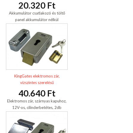
20.320 Ft
Akkumulátor csatlakozó és töltő
panel akkumulátor nélkül
KingGates elektromos zár,
vízszintes szerelésű
40.640 Ft
Elektromos zár, szárnyas kapuhoz,
12V-os, cilinderbetétes, 2db
kulccsal