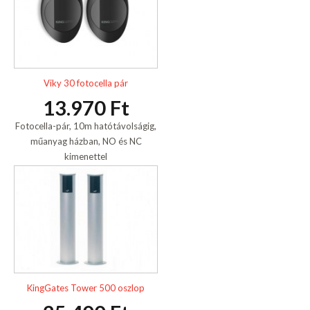
Viky 30 fotocella pár
13.970 Ft
Fotocella-pár, 10m hatótávolságig,
műanyag házban, NO és NC
kimenettel
KingGates Tower 500 oszlop