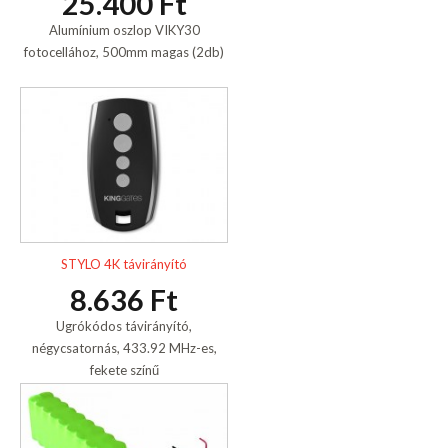
25.400 Ft
Alumínium oszlop VIKY30
fotocellához, 500mm magas (2db)
STYLO 4K távirányító
8.636 Ft
Ugrókódos távirányító,
négycsatornás, 433.92 MHz-es,
fekete színű