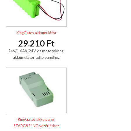
KingGates akkumulátor
29.210 Ft
24V/1.6Ah, 24V-os motorokhoz,
akkumulátor töltő panelhez
KingGates akku panel
STARG824NG vezérléshez