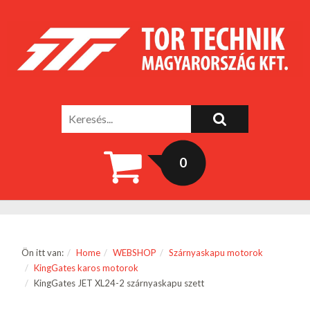
0
Ön itt van:
Home
WEBSHOP
Szárnyaskapu motorok
KingGates karos motorok
KingGates JET XL24-2 szárnyaskapu szett