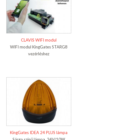
CLAVIS WIFI modul
WIFI modul KingGates STARG8
vezérléshez
KingGates IDEA 24 PLUS lámpa
Sárga színű lámpa, 24V/10W