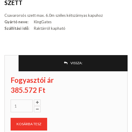
SZETT
Csavarorsós szett max. 6.0m széles kétszárnyas kapuhoz
Gyártó neve:
KingGates
Szállítási idő:
Raktárról kapható
VISSZA:
Fogyasztói ár
385.572
Ft
KOSÁRBA TESZ