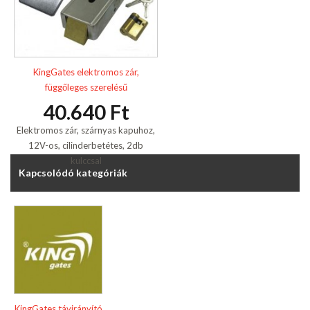
KingGates elektromos zár,
függőleges szerelésű
40.640 Ft
Elektromos zár, szárnyas kapuhoz,
12V-os, cilinderbetétes, 2db
kulccsal
Kapcsolódó kategóriák
KingGates távirányító