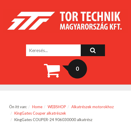
0
Ön itt van:
Home
WEBSHOP
Alkatrészek motorokhoz
KingGates Couper alkatrészek
KingGates COUPER-24 906030000 alkatrész