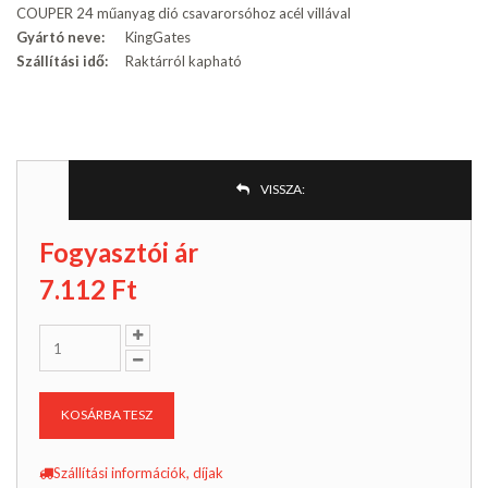
COUPER 24 műanyag dió csavarorsóhoz acél villával
Gyártó neve:
KingGates
Szállítási idő:
Raktárról kapható
VISSZA:
Fogyasztói ár
7.112
Ft
KOSÁRBA TESZ
Szállítási információk, díjak