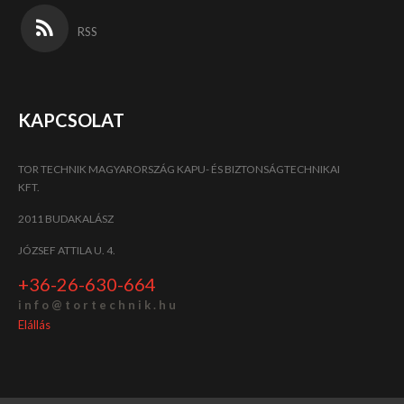
RSS
KAPCSOLAT
TOR TECHNIK MAGYARORSZÁG KAPU- ÉS BIZTONSÁGTECHNIKAI
KFT.
2011 BUDAKALÁSZ
JÓZSEF ATTILA U. 4.
+36-26-630-664
i n f o @ t o r t e c h n i k . h u
Elállás