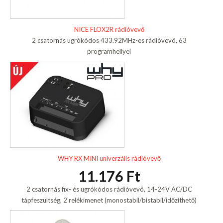
NICE FLOX2R rádióvevő
2 csatornás ugrókódos 433.92MHz-es rádióvevõ, 63
programhellyel
WHY RX MINI univerzális rádióvevő
11.176 Ft
2 csatornás fix- és ugrókódos rádióvevõ, 14-24V AC/DC
tápfeszültség, 2 relékimenet (monostabil/bistabil/időzíthető)