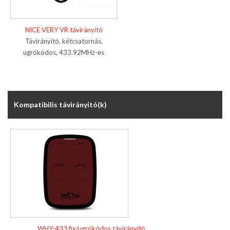
NICE VERY VR távirányító
Távirányító, kétcsatornás,
ugrókódos, 433.92MHz-es
Kompatibilis távirányító(k)
WHY-433 fix/ugrókódos távirányító