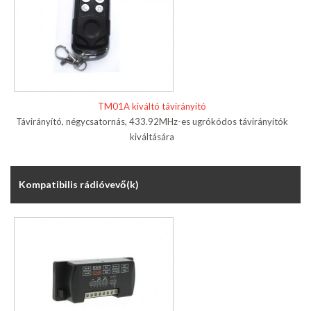
TM01A kiváltó távirányító
Távirányító, négycsatornás, 433.92MHz-es ugrókódos távirányítók
kiváltására
Kompatibilis rádióvevő(k)