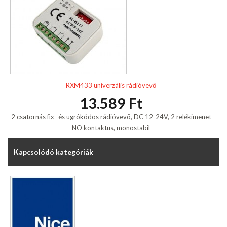
RXM433 univerzális rádióvevő
13.589 Ft
2 csatornás fix- és ugrókódos rádióvevõ, DC 12-24V, 2 relékimenet
NO kontaktus, monostabil
Kapcsolódó kategóriák