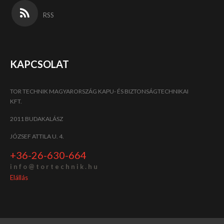
RSS
KAPCSOLAT
TOR TECHNIK MAGYARORSZÁG KAPU- ÉS BIZTONSÁGTECHNIKAI
KFT.
2011 BUDAKALÁSZ
JÓZSEF ATTILA U. 4.
+36-26-630-664
i n f o @ t o r t e c h n i k . h u
Elállás