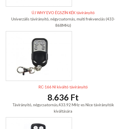
ÚJ WHY EVO ÉGSZÍN KÉK távirányító
Univerzális távirányító, négycsatornás, multi frekvenciás (433-
868MHz)
RC-166 NI kiváltó távirányító
8.636 Ft
Távirányító, négycsatornás,433.92 MHz-es Nice távirányítók
kiváltására