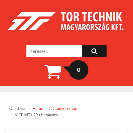
0
Ön itt van:
Home
Távirányító shop
NICE INTI-2R távirányító