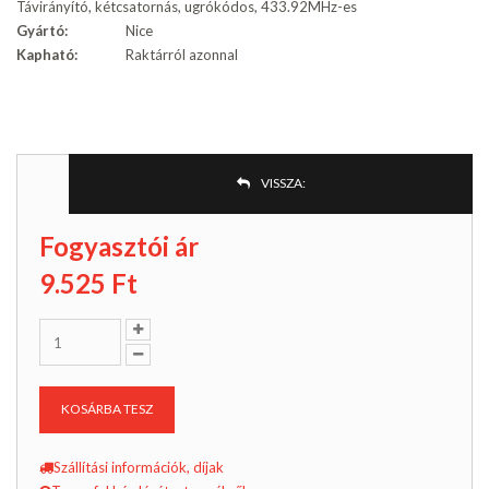
Távirányító, kétcsatornás, ugrókódos, 433.92MHz-es
Gyártó:
Nice
Kapható:
Raktárról azonnal
VISSZA:
Fogyasztói ár
9.525
Ft
KOSÁRBA TESZ
Szállítási információk, díjak