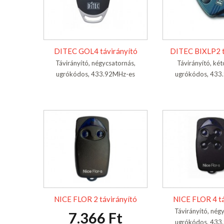
DITEC GOL4 távirányító
DITEC BIXLP2 t
Távirányító, négycsatornás,
Távirányító, két
ugrókódos, 433.92MHz-es
ugrókódos, 433
NICE FLOR 2 távirányító
NICE FLOR 4 tá
Távirányító, nég
7.366 Ft
ugrókódos, 433