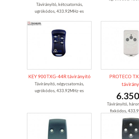
Távirányító, kétcsatornás,
ugrókódos, 433.92MHz-es
KEY 900TXG-44R távirányító
PROTECO TX
Távirányító, négycsatornás,
távirány
ugrókódos, 433.92MHz-es
6.350
Távirányító, háro
fixkódos, 433.