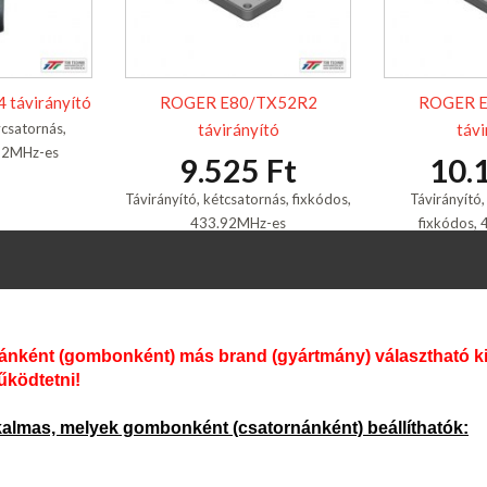
távirányító
ROGER E80/TX52R2
ROGER E
ycsatornás,
távirányító
távi
.92MHz-es
9.525 Ft
10.
Távirányító, kétcsatornás, fixkódos,
Távirányító
433.92MHz-es
fixkódos,
ánként (gombonként) más brand (gyártmány) választható ki. 
űködtetni!
lkalmas, melyek gombonként (csatornánként) beállíthatók: