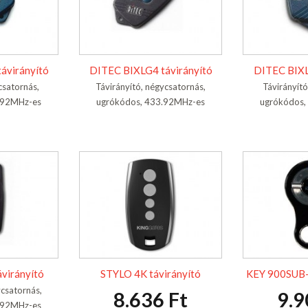
ávirányító
DITEC BIXLG4 távirányító
DITEC BIXL
csatornás,
Távirányító, négycsatornás,
Távirányító
.92MHz-es
ugrókódos, 433.92MHz-es
ugrókódos,
virányító
STYLO 4K távirányító
KEY 900SUB-
ycsatornás,
8.636 Ft
9.9
.92MHz-es