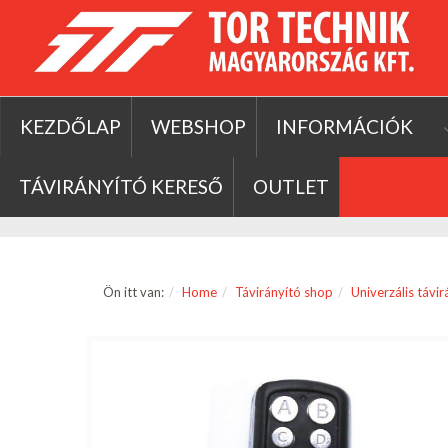
KEZDŐLAP
WEBSHOP
INFORMÁCIÓK
TÁVIRÁNYÍTÓ KERESŐ
OUTLET
Ön itt van:
Home
Távirányító shop
Univerzális távi