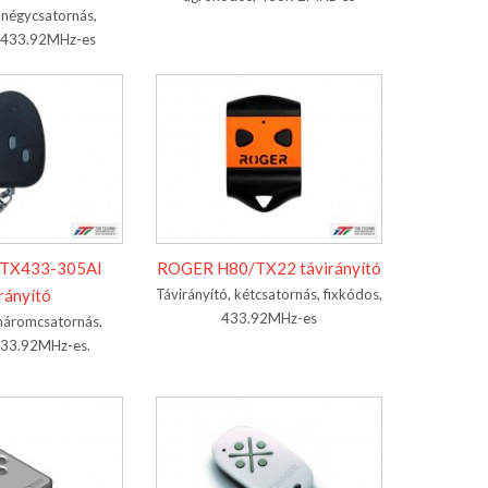
, négycsatornás,
 433.92MHz-es
TX433-305AI
ROGER H80/TX22 távirányító
rányító
Távirányító, kétcsatornás, fixkódos,
433.92MHz-es
 háromcsatornás,
433.92MHz-es.