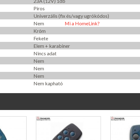
23A (12V) 1db
Piros
Univerzális (fix és/vagy ugrókódos)
Nem
Mi a HomeLink?
Króm
Fekete
Elem + karabiner
Nincs adat
Nem
Nem
Nem
Nem kapható