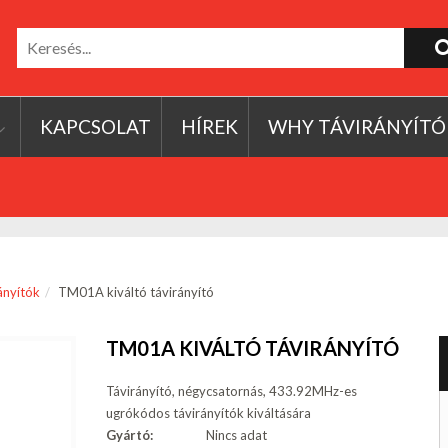
KAPCSOLAT
HÍREK
WHY TÁVIRÁNYÍTÓ
rányítók
TM01A kiváltó távirányító
TM01A KIVÁLTÓ TÁVIRÁNYÍTÓ
Távirányító, négycsatornás, 433.92MHz-es
ugrókódos távirányítók kiváltására
Gyártó:
Nincs adat