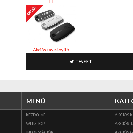
TT
Akciós távirányító
TWEET
MENÜ
KATE
KEZDŐLAP
AKCIÓS 
WEBSHOP
AKCIÓS T
INFORMÁCIÓK
AKCIÓS 