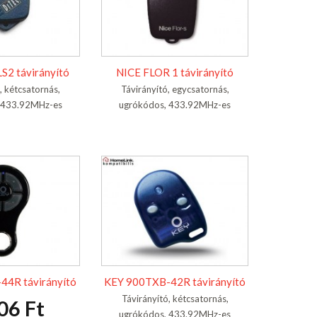
S2 távirányító
NICE FLOR 1 távirányító
, kétcsatornás,
Távirányító, egycsatornás,
 433.92MHz-es
ugrókódos, 433.92MHz-es
44R távirányító
KEY 900TXB-42R távirányító
Távirányító, kétcsatornás,
06 Ft
ugrókódos, 433.92MHz-es