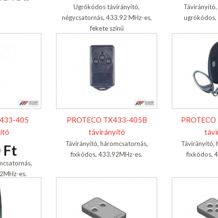
Ugrókódos távirányító,
Távirányító
négycsatornás, 433.92 MHz-es,
ugrókódos,
fekete színű
433-405
PROTECO TX433-405B
PROTECO 
ító
távirányító
távi
Távirányító, háromcsatornás,
Távirányító,
 Ft
fixkódos, 433.92MHz-es.
fixkódos, 
mcsatornás,
92MHz-es.