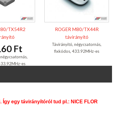
80/TX54R2
ROGER M80/TX44R
rányító
távirányító
Távirányító, négycsatornás,
160 Ft
fixkódos, 433.92MHz-es
, négycsatornás,
 433.92MHz-es
Így egy távirányítóról tud pl.: NICE FLOR