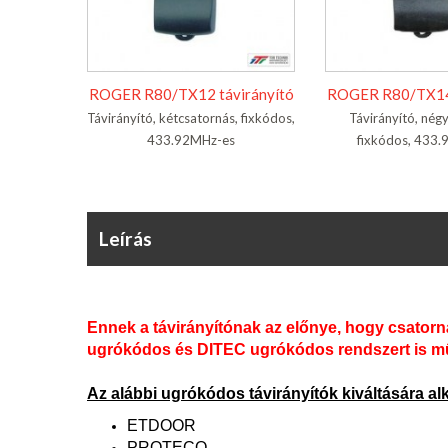
ROGER R80/TX12 távirányító
ROGER R80/TX14 
Távirányító, kétcsatornás, fixkódos,
Távirányító, nég
433.92MHz-es
fixkódos, 433
Leírás
Ennek a távirányítónak az előnye, hogy csatorn
ugrókódos és DITEC ugrókódos rendszert is m
Az alábbi ugrókódos távirányítók kiváltására a
ETDOOR
PROTECO