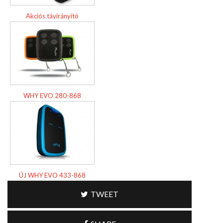
Akciós távirányító
WHY EVO 280-868
ÚJ WHY EVO 433-868
TWEET