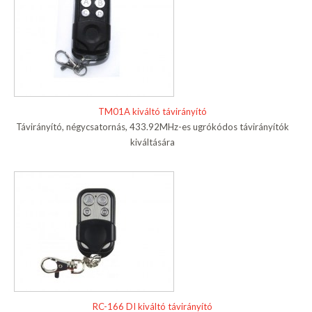
TM01A kiváltó távirányító
Távirányító, négycsatornás, 433.92MHz-es ugrókódos távirányítók
kiváltására
RC-166 DI kiváltó távirányító