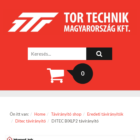
0
Ön itt van:
Home
Távirányító shop
Eredeti távirányítók
Ditec távirányító
DITEC BIXLP2 távirányító