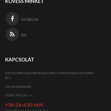
KÖVESS MINKET
FACEBOOK
RSS
KAPCSOLAT
TOR TECHNIK MAGYARORSZÁG KAPU- ÉS BIZTONSÁGTECHNIKAI
KFT.
2011 BUDAKALÁSZ
JÓZSEF ATTILA U. 4.
+36-26-630-664
i n f o @ t o r t e c h n i k . h u