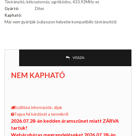
Távirányító, kétcsatornás, ugrókódos, 433.92MHz-es
Gyártó:
Ditec
Kapható:
Már nem gyártják (válasszon helyette kompatibilis távirányítót)
VISSZA:
NEM KAPHATÓ
Szállítási információk, díjak
Tegye fel kérdését a termékről
2026.07.28-án kedden áramszünet miatt ZÁRVA
tartuk!
Webáruházas megrendeléseket 2026.07.28-án