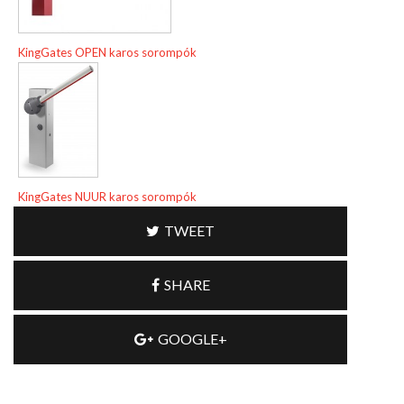
KingGates OPEN karos sorompók
KingGates NUUR karos sorompók
TWEET
SHARE
GOOGLE+