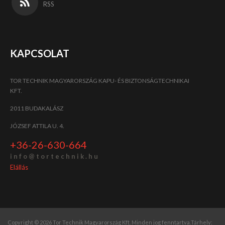
RSS
KAPCSOLAT
TOR TECHNIK MAGYARORSZÁG KAPU- ÉS BIZTONSÁGTECHNIKAI
KFT.
2011 BUDAKALÁSZ
JÓZSEF ATTILA U. 4.
+36-26-630-664
i n f o @ t o r t e c h n i k . h u
Elállás
Copyright © 2026 Tor Technik Magyarország Kft. Minden jog fenntartva.
Tárhely: