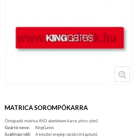
MATRICA SOROMPÓKARRA
Öntapadó matrica ASO alumínium karra, piros színű
Gyártó neve:
KingGates
Szállítási idő:
A készlet erejéig raktárról kapható