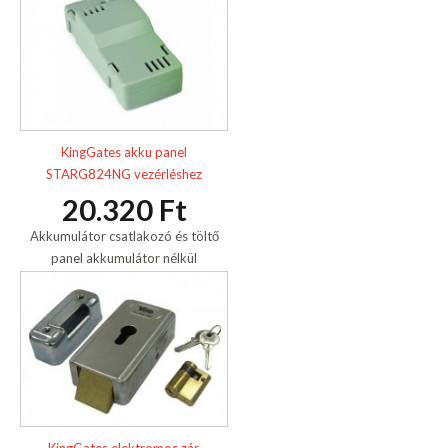
KingGates akku panel
STARG824NG vezérléshez
20.320 Ft
Akkumulátor csatlakozó és töltő
panel akkumulátor nélkül