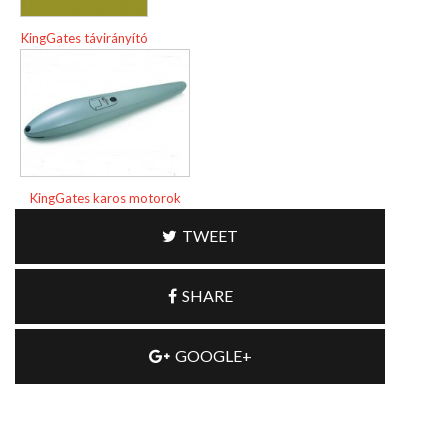
KingGates távirányító
KingGates karos motorok
TWEET
SHARE
GOOGLE+