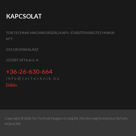
KAPCSOLAT
TOR TECHNIK MAGYARORSZÁG KAPU- ÉS BIZTONSÁGTECHNIKAI
KFT.
2011 BUDAKALÁSZ
JÓZSEF ATTILA U. 4.
+36-26-630-664
i n f o @ t o r t e c h n i k . h u
Elállás
Copyright © 2026 Tor Technik Magyarország Kft. Minden jog fenntartva.
Tárhely:
HQNet Kft