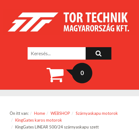
0
Ön itt van:
Home
WEBSHOP
Szárnyaskapu motorok
KingGates karos motorok
KingGates LINEAR 500/24 szárnyaskapu szett