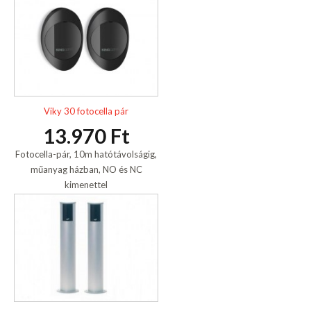
Viky 30 fotocella pár
13.970 Ft
Fotocella-pár, 10m hatótávolságig,
műanyag házban, NO és NC
kimenettel