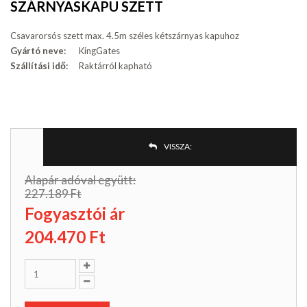
SZÁRNYASKAPU SZETT
Csavarorsós szett max. 4.5m széles kétszárnyas kapuhoz
Gyártó neve:
KingGates
Szállítási idő:
Raktárról kapható
VISSZA:
Alapár adóval együtt:
227.189 Ft
Fogyasztói ár
204.470
Ft