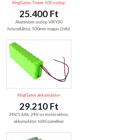
KingGates Tower 500 oszlop
25.400 Ft
Alumínium oszlop VIKY30
fotocellához, 500mm magas (2db)
KingGates akkumulátor
29.210 Ft
24V/1.6Ah, 24V-os motorokhoz,
akkumulátor töltő panelhez