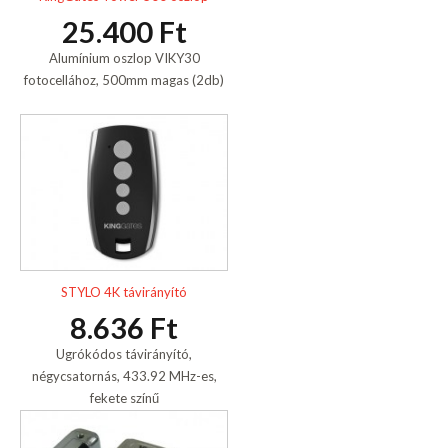
25.400 Ft
Alumínium oszlop VIKY30
fotocellához, 500mm magas (2db)
STYLO 4K távirányító
8.636 Ft
Ugrókódos távirányító,
négycsatornás, 433.92 MHz-es,
fekete színű