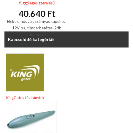
függőleges szerelésű
40.640 Ft
Elektromos zár, szárnyas kapuhoz,
12V-os, cilinderbetétes, 2db
kulccsal
Kapcsolódó kategóriák
KingGates távirányító