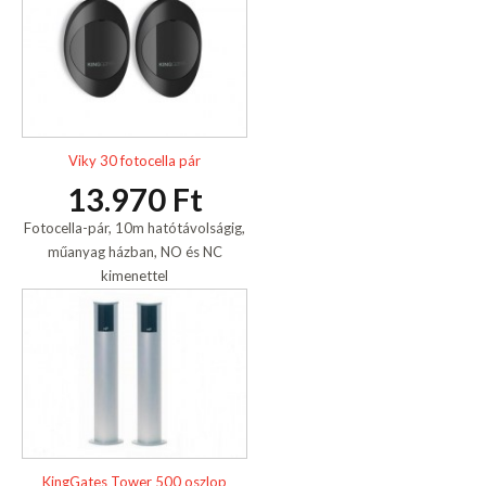
Viky 30 fotocella pár
13.970 Ft
Fotocella-pár, 10m hatótávolságig,
műanyag házban, NO és NC
kimenettel
KingGates Tower 500 oszlop