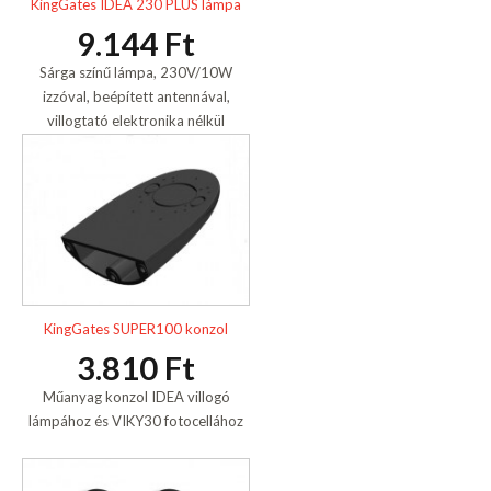
KingGates IDEA 230 PLUS lámpa
9.144 Ft
Sárga színű lámpa, 230V/10W
izzóval, beépített antennával,
villogtató elektronika nélkül
KingGates SUPER100 konzol
3.810 Ft
Műanyag konzol IDEA villogó
lámpához és VIKY30 fotocellához