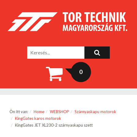
0
Ön itt van:
Home
WEBSHOP
Szárnyaskapu motorok
KingGates karos motorok
KingGates JET XL230-2 szárnyaskapu szett