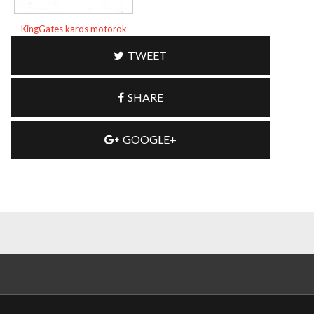
KingGates karos motorok
TWEET
SHARE
GOOGLE+