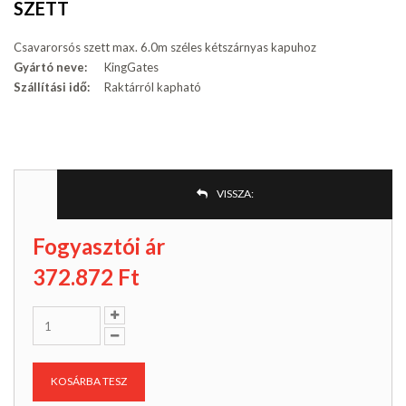
SZETT
Csavarorsós szett max. 6.0m széles kétszárnyas kapuhoz
Gyártó neve:
KingGates
Szállítási idő:
Raktárról kapható
VISSZA:
Fogyasztói ár
372.872
Ft
KOSÁRBA TESZ