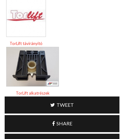
TorLift távirányító
TorLift alkatrészek
TWEET
SHARE