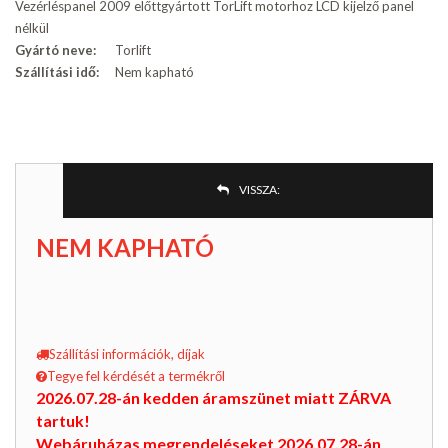
Vezérléspanel 2009 előttgyártott TorLift motorhoz LCD kijelző panel
nélkül
Gyártó neve:
Torlift
Szállítási idő:
Nem kapható
VISSZA:
NEM KAPHATÓ
Szállítási információk, díjak
Tegye fel kérdését a termékről
2026.07.28-án kedden áramszünet miatt ZÁRVA
tartuk!
Webáruházas megrendeléseket 2026.07.28-án