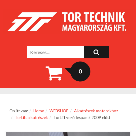
0
Ön itt van:
Home
WEBSHOP
Alkatrészek motorokhoz
TorLift alkatrészek
TorLift vezérléspanel 2009 előtt