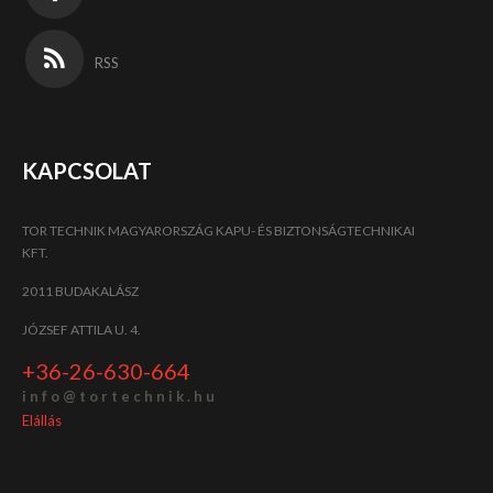
RSS
KAPCSOLAT
TOR TECHNIK MAGYARORSZÁG KAPU- ÉS BIZTONSÁGTECHNIKAI
KFT.
2011 BUDAKALÁSZ
JÓZSEF ATTILA U. 4.
+36-26-630-664
i n f o @ t o r t e c h n i k . h u
Elállás