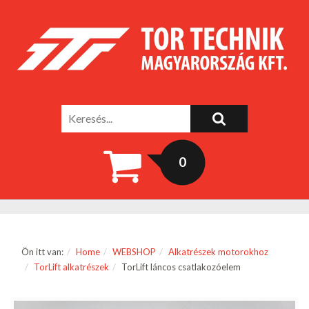
0
Ön itt van:
Home
WEBSHOP
Alkatrészek motorokhoz
TorLift alkatrészek
TorLift láncos csatlakozóelem