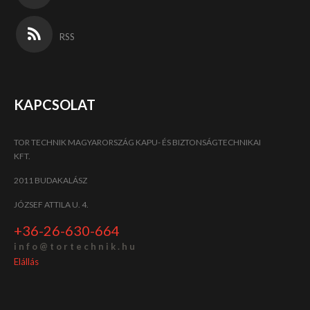
RSS
KAPCSOLAT
TOR TECHNIK MAGYARORSZÁG KAPU- ÉS BIZTONSÁGTECHNIKAI
KFT.
2011 BUDAKALÁSZ
JÓZSEF ATTILA U. 4.
+36-26-630-664
i n f o @ t o r t e c h n i k . h u
Elállás