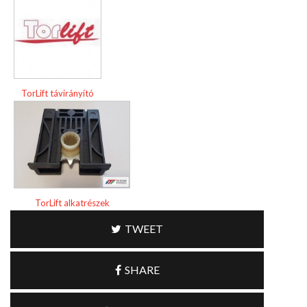
TorLift távirányító
TorLift alkatrészek
TWEET
SHARE